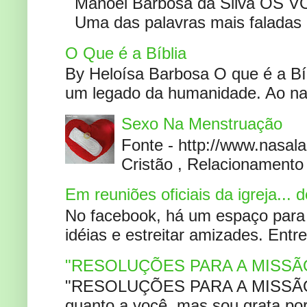
Manoel Barbosa da Silva OS V
Uma das palavras mais faladas no
O Que é a Bíblia
By Heloísa Barbosa O que é a Bí
um legado da humanidade. Ao narr
Sexo Na Menstruação
Fonte - http://www.nasa
Cristão , Relacionamento 
Em reuniões oficiais da igreja...
No facebook, há um espaço para 
idéias e estreitar amizades. Entr
"RESOLUÇÕES PARA A MISSÃ
"RESOLUÇÕES PARA A MISSÃO A
quanto a você, mas sou grata por