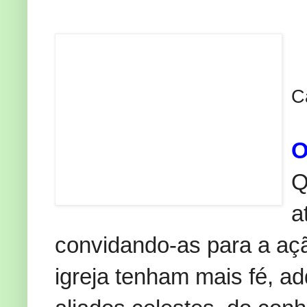
C
O
Q
a
convidando-as para a aç
igreja tenham mais fé, ad