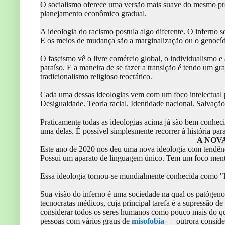
O socialismo oferece uma versão mais suave do mesmo pr
planejamento econômico gradual.
A ideologia do racismo postula algo diferente. O inferno se
E os meios de mudança são a marginalização ou o genocíd
O fascismo vê o livre comércio global, o individualismo 
paraíso. E a maneira de se fazer a transição é tendo um gr
tradicionalismo religioso teocrático.
Cada uma dessas ideologias vem com um foco intelectual pr
Desigualdade. Teoria racial. Identidade nacional. Salvaç
Praticamente todas as ideologias acima já são bem conhec
uma delas. É possível simplesmente recorrer à história para
A NOV
Este ano de 2020 nos deu uma nova ideologia com tendência
Possui um aparato de linguagem único. Tem um foco mental.
Essa ideologia tornou-se mundialmente conhecida como 
Sua visão do inferno é uma sociedade na qual os patógeno
tecnocratas médicos, cuja principal tarefa é a supressão de
considerar todos os seres humanos como pouco mais do que
pessoas com vários graus de
misofobia
— outrora consider