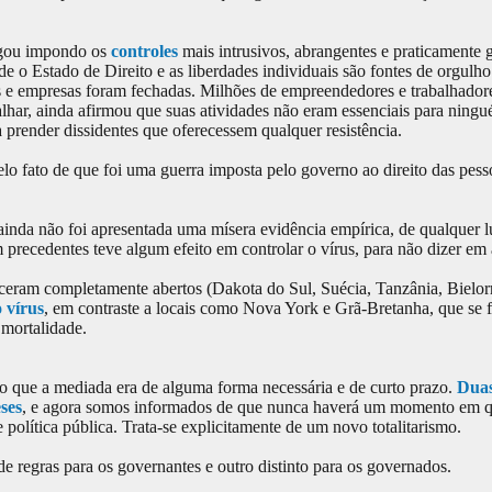
hegou impondo os
controles
mais intrusivos, abrangentes e praticamente 
 o Estado de Direito e as liberdades individuais são fontes de orgulho
as e empresas foram fechadas. Milhões de empreendedores e trabalhador
alhar, ainda afirmou que suas atividades não eram essenciais para ningu
a prender dissidentes que oferecessem qualquer resistência.
lo fato de que foi uma guerra imposta pelo governo ao direito das pess
 ainda não foi apresentada uma mísera evidência empírica, de qualquer 
em precedentes teve algum efeito em controlar o vírus, para não dizer em 
ceram completamente abertos (Dakota do Sul, Suécia, Tanzânia, Bielor
 vírus
, em contraste a locais como Nova York e Grã-Bretanha, que se
 mortalidade.
o que a mediada era de alguma forma necessária e de curto prazo.
Duas
ses
, e agora somos informados de que nunca haverá um momento em 
política pública. Trata-se explicitamente de um novo totalitarismo.
 regras para os governantes e outro distinto para os governados.