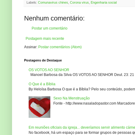
Labels:
Comunavirus chines
,
Corona virus
,
Engenharia social
Nenhum comentário:
Postar um comentário
Postagem mais recente
Assinar:
Postar comentários (Atom)
Postagens de Destaque
OS VOTOS AO SENHOR
Manoel Barbosa da Silva OS VOTOS AO SENHOR Deut. 23: 21 – 2
O Que é a Bíblia
By Heloísa Barbosa O que é a Bíblia? Pelo seu conteúdo, podemo
Sexo Na Menstruação
Fonte - http://www.nasaladopastor.com Marcadores
Em reuniões oficiais da igreja... deveríamos servir alimento cárn
No facebook, há um espaço para se formar grupos de pessoas que