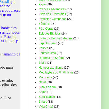
Brasil
que
Papa
(28)
çada no
Crenças adventistas
(27)
r a população
Livro dos Provérbios
(27)
visto no
Profecias Cumpridas
(27)
Sábado
(26)
 habitantes
Fé e Obras
(25)
assando todos
Estudos Bíblicos
(24)
os Estados
Lição da Escola Sabatina
(24)
e as FFAA já
Espírito Santo
(23)
Política
(23)
Ecumenismo
(22)
r o tamanho da
Reforma de Saúde
(22)
Bíblia
(21)
undo mais
Homossexualismo
(20)
Meditações do Pr. Vinicius
(20)
Mordomia
(20)
o estado.
Natal
(20)
scolhas dos
Sinais do fim
(20)
Anjos
(18)
Santificação
(18)
so. E os
Sinais
(18)
Vida Cristã
(18)