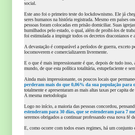
social.
Este ano foi o primeiro teste do lockdownismo. Ele já c
seres humanos na história registrada. Mesmo em países onde
pessoas foram colocadas em prisão domiciliar. Suas igrej
humilhados pelo estado, o qual, além de proibi-los de trab
foi estimulada a impingir todos os decretos draconianos e 
A devastação é comparável a períodos de guerra, exceto pe
locomoverem e comercializarem livremente.
E o que é mais impressionante é que, depois de tudo isso,
mundo, de que esta política totalitária, estupefaciente e s
Ainda mais impressionante, os poucos locais que permane
perderam mais do que 0,06% da sua população para o
totalmente e apresentaram as mais altas taxas per capita de
A mesma metodologia
Logo no início, a maioria das pessoas concordou, pensand
estenderam para 30 dias, que se estenderam para 7 me
seremos obrigados a continuar professando essa nova fé de 
E, como ocorre com todos esses regimes, há um conjunto de