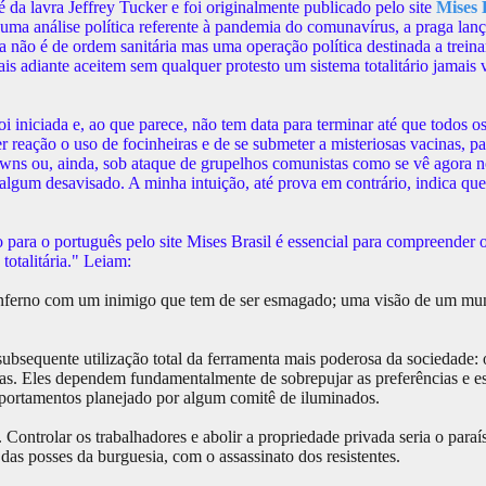
 da lavra Jeffrey Tucker e foi originalmente publicado pelo site
Mises 
uma análise política referente à pandemia do comunavírus, a praga lan
não é de ordem sanitária mas uma operação política destinada a treina
is adiante aceitem sem qualquer protesto um sistema totalitário jamais 
i iniciada e, ao que parece, não tem data para terminar até que todos os
r reação o uso de focinheiras e de se submeter a misteriosas vacinas, p
wns ou, ainda, sob ataque de grupelhos comunistas como se vê agora n
lgum desavisado. A minha intuição, até prova em contrário, indica qu
ão para o português pelo site Mises Brasil é essencial para compreende
totalitária." Leiam:
o inferno com um inimigo que tem de ser esmagado; uma visão de um m
ubsequente utilização total da ferramenta mais poderosa da sociedade: 
árias. Eles dependem fundamentalmente de sobrepujar as preferências e e
omportamentos planejado por algum comitê de iluminados.
ontrolar os trabalhadores e abolir a propriedade privada seria o paraí
 das posses da burguesia, com o assassinato dos resistentes.