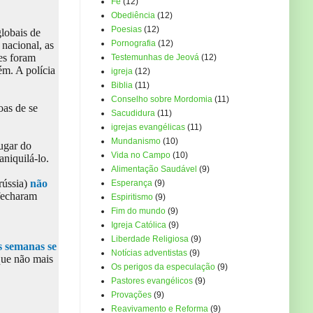
Fé
(12)
Obediência
(12)
Poesias
(12)
globais de
Pornografia
(12)
 nacional, as
es foram
Testemunhas de Jeová
(12)
ém. A polícia
igreja
(12)
Biblia
(11)
Conselho sobre Mordomia
(11)
oas de se
Sacudidura
(11)
igrejas evangélicas
(11)
Mundanismo
(10)
lugar do
Vida no Campo
(10)
aniquilá-lo.
Alimentação Saudável
(9)
rússia)
não
Esperança
(9)
 fecharam
Espiritismo
(9)
Fim do mundo
(9)
Igreja Católica
(9)
Liberdade Religiosa
(9)
 semanas se
Notícias adventistas
(9)
que não mais
Os perigos da especulação
(9)
Pastores evangélicos
(9)
Provações
(9)
Reavivamento e Reforma
(9)