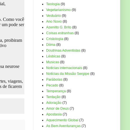
al,
Teologia
(9)
Vegetarianismo
(9)
Vestuário
(9)
ão. Como você
Ano Novo
(8)
r um pode ser
Azenilto G. Brito
(8)
Coisas estranhas
(8)
Cristologia
(8)
a, proibiram
Dilma
(8)
tivo
Doutrinas Adventistas
(8)
Lésbicas
(8)
Musicas
(8)
ssa neurose
Noticias internacionais
(8)
Notícias da Missão Sergipe
(8)
Parábolas
(8)
tes, viagens,
Pecado
(8)
s de ficarem
Temperança
(8)
Tentação
(8)
Adoração
(7)
Amor de Deus
(7)
Apostasia
(7)
Aquecimento Global
(7)
As Bem Aventuranças
(7)