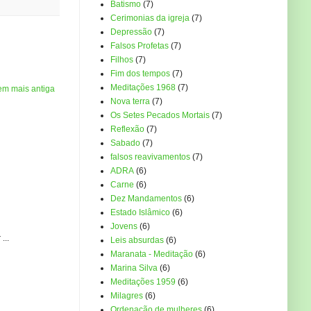
Batismo
(7)
Cerimonias da igreja
(7)
Depressão
(7)
Falsos Profetas
(7)
Filhos
(7)
Fim dos tempos
(7)
Meditações 1968
(7)
em mais antiga
Nova terra
(7)
Os Setes Pecados Mortais
(7)
Reflexão
(7)
Sabado
(7)
falsos reavivamentos
(7)
ADRA
(6)
Carne
(6)
Dez Mandamentos
(6)
Estado Islâmico
(6)
Jovens
(6)
...
Leis absurdas
(6)
Maranata - Meditação
(6)
Marina Silva
(6)
Meditações 1959
(6)
Milagres
(6)
Ordenação de mulheres
(6)