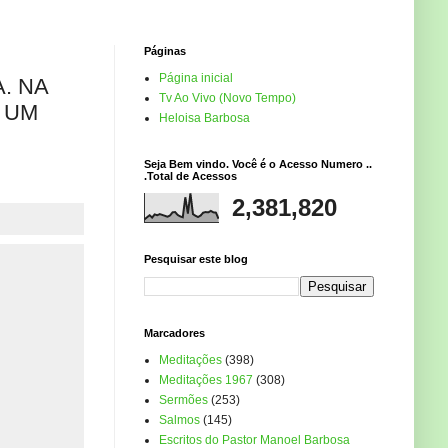
Páginas
Página inicial
. NA
Tv Ao Vivo (Novo Tempo)
 UM
Heloisa Barbosa
Seja Bem vindo. Você é o Acesso Numero ..
.Total de Acessos
2,381,820
Pesquisar este blog
Marcadores
Meditações
(398)
Meditações 1967
(308)
Sermões
(253)
Salmos
(145)
Escritos do Pastor Manoel Barbosa