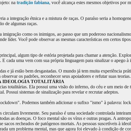
ojeto: na
tradição fabiana
, você alcança estes mesmos objetivos por m
ria a integração étnica e a mistura de raças. O paraíso seria a homogene
io de algumas raças.
e a imigração como os inimigos, ao passo que um poderoso nacionalismo
ande líder. Você pode observar as mesmas características em certos tipos
incipal, algum tipo de estória projetada para chamar a atenção. Explo
ão. E cada uma vem com sua própria linguagem para sinalizar o apego à
idas e já estão bem desgastadas. O mundo já tem muita experiência prá
 observar os padrões, reconhecer seus apoiadores e refutar suas teorias.
A IDEOLOGIA TOTALITÁRIA
s totalitárias. Ela possui uma visão do inferno, do céu e um meio de t
 Possui sistemas de sinalização para revelar e recrutar adeptos.
"lockdown". Podemos também adicionar o sufixo "ismo" à palavra: lo
s circulam livremente. Seu paraíso é uma sociedade controlada inteiram
 todas as doenças. O foco mental são os vírus e outras pragas. A antropo
 sacos recheados de patógenos mortais. As pessoas suscetíveis à ideol
ada um problema mental, mas que agora foi elevado à condição de con