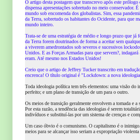
O artigo desta postagem que transcrevo após este prólogo é
dispensa apresentações sobretudo no meio conservador. É 
mundo sob encomenda dos globalistas. Sim, essa pandemia 
da Terra, sobretudo os habitantes do Ocidente, para que ma
mundo inteiro.
Trata-se de uma estratégia de médio e longo prazo que já fo
da Terra forem doutrinados de forma a aceitar sem qualque
a viverem amedrontados sob severos e sucessivos lockodo
Unidos. E as Forças Armadas para que servem?, indagará a
eram. Até mesmo nos Estados Unidos!
Creio que o artigo de Jeffrey Tucker transcrito em traduç
encrenca! O título original é "Lockdown: a nova ideologia 
Toda ideologia política tem três elementos: uma visão d
perfeito; e um plano de transição de um para o outro.
Os meios de transição geralmente envolvem a tomada e a s
Por esta razão, a tendência das ideologias é serem totalit
indivíduos e substituí-las por um sistema de crenças e c
Um caso óbvio é o comunismo. O capitalismo é o inimigo. C
meios para se alcançar isso seriam a expropriação violenta