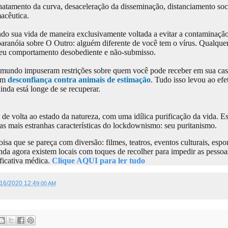
hatamento da curva, desaceleração da disseminação, distanciamento soci
macêutica.
endo sua vida de maneira exclusivamente voltada a evitar a contaminaç
 paranóia sobre O Outro: alguém diferente de você tem o vírus. Qualque
 seu comportamento desobediente e não-submisso.
o mundo impuseram restrições sobre quem você pode receber em sua cas
ram
desconfiança contra animais de estimação
. Tudo isso levou ao efe
inda está longe de se recuperar.
e volta ao estado da natureza, com uma idílica purificação da vida. E
 mais estranhas características do lockdownismo: seu puritanismo.
a que se pareça com diversão: filmes, teatros, eventos culturais, espor
Ainda agora existem locais com toques de recolher para impedir as pessoa
ficativa médica.
Clique AQUI para ler tudo
/16/2020 12:4
9:00 AM