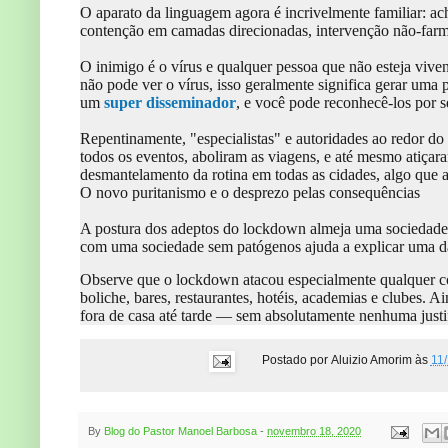
O aparato da linguagem agora é incrivelmente familiar: ac
contenção em camadas direcionadas, intervenção não-far
O inimigo é o vírus e qualquer pessoa que não esteja viv
não pode ver o vírus, isso geralmente significa gerar uma
um
super disseminador
, e você pode reconhecê-los por
Repentinamente, "especialistas" e autoridades ao redor d
todos os eventos, aboliram as viagens, e até mesmo atiça
desmantelamento da rotina em todas as cidades, algo que a
O novo puritanismo e o desprezo pelas consequências
A postura dos adeptos do lockdown almeja uma sociedade d
com uma sociedade sem patógenos ajuda a explicar uma das
Observe que o lockdown atacou especialmente qualquer cois
boliche, bares, restaurantes, hotéis, academias e clubes. 
fora de casa até tarde — sem absolutamente nenhuma justi
Postado por
Aluizio Amorim
às
11
By
Blog do Pastor Manoel Barbosa
-
novembro 18, 2020