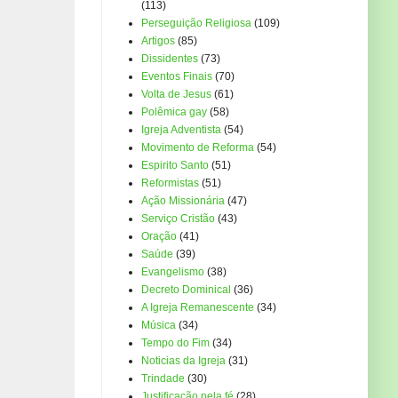
(113)
Perseguição Religiosa
(109)
Artigos
(85)
Dissidentes
(73)
Eventos Finais
(70)
Volta de Jesus
(61)
Polêmica gay
(58)
Igreja Adventista
(54)
Movimento de Reforma
(54)
Espirito Santo
(51)
Reformistas
(51)
Ação Missionária
(47)
Serviço Cristão
(43)
Oração
(41)
Saúde
(39)
Evangelismo
(38)
Decreto Dominical
(36)
A Igreja Remanescente
(34)
Música
(34)
Tempo do Fim
(34)
Noticias da Igreja
(31)
Trindade
(30)
Justificação pela fé
(28)