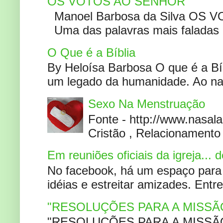
OS VOTOS AO SENHOR
Manoel Barbosa da Silva OS V
Uma das palavras mais faladas no
O Que é a Bíblia
By Heloísa Barbosa O que é a Bí
um legado da humanidade. Ao narr
Sexo Na Menstruação
Fonte - http://www.nasa
Cristão , Relacionamento 
Em reuniões oficiais da igreja...
No facebook, há um espaço para 
idéias e estreitar amizades. Entr
"RESOLUÇÕES PARA A MISSÃ
"RESOLUÇÕES PARA A MISSÃO A