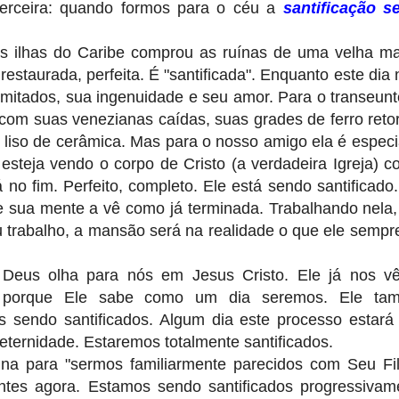
terceira: quando formos para o céu a
santificação se
ilhas do Caribe comprou as ruínas de uma velha m
 restaurada, perfeita. É "santificada". Enquanto este dia
limitados, sua ingenuidade e seu amor. Para o transeun
, com suas venezianas caídas, suas grades de ferro reto
liso de cerâmica. Mas para o nosso amigo ela é especi
steja vendo o corpo de Cristo (a verdadeira Igreja) c
 fim. Perfeito, completo. Ele está sendo santificado.
 sua mente a vê como já terminada. Trabalhando nela, 
u trabalho, a mansão será na realidade o que ele sempr
Deus olha para nós em Jesus Cristo. Ele já nos v
s, porque Ele sabe como um dia seremos. Ele ta
 sendo santificados. Algum dia este processo estará 
eternidade. Estaremos totalmente santificados.
ina para "sermos familiarmente parecidos com Seu Fi
ntes agora. Estamos sendo santificados progressiva