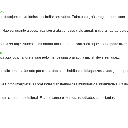
eo?
 desejem trocar idéias e estreitar amizades. Entre estes, há um grupo que sem...
 sei quanto a você, mas sou grata por esse ciclo anual. Embora não aprecie .
er fazer hoje. Nunca incommadar uma outra pessoa para aquelle que pode fazer .
ica
s publicos, na igreja, que pelo menos uma oracão, a inicial, deve ser ajoe...
uito tempo afamado por causa dos seus habitos embriaguezes, a assignar o pen
 Como interpretar as profundas transformações mundiais da atualidade à luz das
e em campanha eleitoral. E como sempre, somos assediados pelos tantos ...