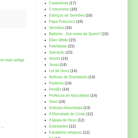
Casamento
(17)
Comunismo
(16)
Esboços de Sermões
(16)
Papa Francisco
(16)
Sermôes
(16)
Batismo... Em nome de Quem?
(15)
Ellen White
(15)
Fidelidade
(15)
Salvação
(15)
Aborto
(14)
em mais antiga
Jesus
(14)
Lei de Deus
(14)
Noticias de Divinópolis
(14)
Pastores
(14)
Perdão
(14)
Profecias do Apocalípse
(14)
Sexo
(14)
Noticias Adventistas
(13)
A Divindade de Cristo
(12)
A Igreja de Deus
(12)
Eclesiastes
(12)
...
Fanatismo religioso
(12)