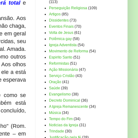
rá total
e
(113)
Perseguição Religiosa
(109)
Artigos
(85)
ansão. Aos
Dissidentes
(73)
 não chaga,
Eventos Finais
(70)
te em geral
Volta de Jesus
(61)
Polêmica gay
(58)
rcidas, seu
Igreja Adventista
(54)
al. Amada.
Movimento de Reforma
(54)
omo outros
Espirito Santo
(51)
 Aos olhos
Reformistas
(51)
Ação Missionária
(47)
ele a está
Serviço Cristão
(43)
e esperava
Oração
(41)
Saúde
(39)
ê como se
Evangelismo
(38)
Decreto Dominical
(36)
mbém está
A Igreja Remanescente
(34)
concluído,
Música
(34)
Tempo do Fim
(34)
lho" (Rom.
Noticias da Igreja
(31)
Trindade
(30)
mente – em
Justificação pela fé
(28)