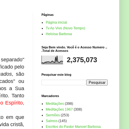
Páginas
Página inicial
Tv Ao Vivo (Novo Tempo)
Heloisa Barbosa
Seja Bem vindo. Você é o Acesso Numero ..
.Total de Acessos
2,375,073
 separado"
ficado pelo
icados
, são
Pesquisar este blog
icados" ou
emos a Sua
ito. Tanto
Marcadores
 Espírito,
Meditações
(398)
Meditações 1967
(308)
Sermões
(253)
nto em que
Salmos
(145)
ida cristã,
Escritos do Pastor Manoel Barbosa