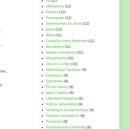
Fé
(12)
Obediência
(12)
Poesias
(12)
Pornografia
(12)
Testemunhas de Jeová
(12)
igreja
(12)
..
Biblia
(11)
Conselho sobre Mordomia
(11)
..
Sacudidura
(11)
igrejas evangélicas
(11)
Mundanismo
(10)
Vida no Campo
(10)
Alimentação Saudável
(9)
ho...
Esperança
(9)
Espiritismo
(9)
...
Fim do mundo
(9)
Igreja Católica
(9)
Liberdade Religiosa
(9)
Notícias adventistas
(9)
Os perigos da especulação
(9)
Pastores evangélicos
(9)
Provações
(9)
Reavivamento e Reforma
(9)