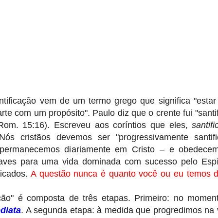
ntificação vem de um termo grego que significa "estar
arte com um propósito". Paulo diz que o crente fui "santi
(Rom. 15:16). Escreveu aos coríntios que eles,
santif
Nós cristãos devemos ser "progressivamente santif
ue permanecemos diariamente em Cristo – e obedec
aves para uma vida dominada com sucesso pelo Espír
ficados.
A questão nunca é quanto você ou eu temos do
ação" é composta de três etapas. Primeiro: no mome
diata
. A segunda etapa: à medida que progredimos na v