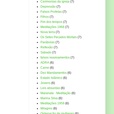
Cerimonias da igreja
(7)
Depressão
(7)
Falsos Profetas
(7)
Filhos
(7)
Fim dos tempos
(7)
Meditações 1968
(7)
Nova terra
(7)
Os Setes Pecados Mortais
(7)
Parábolas
(7)
Reflexão
(7)
Sabado
(7)
falsos reavivamentos
(7)
ADRA
(6)
Carne
(6)
Dez Mandamentos
(6)
Estado Islâmico
(6)
Jovens
(6)
Leis absurdas
(6)
Maranata - Meditação
(6)
Marina Silva
(6)
Meditações 1959
(6)
Milagres
(6)
Ordenação de mulheres
(6)