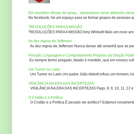
Em reuniões oficiais da igreja... deveríamos servir alimento cárn
No facebook, há um espaço para se formar grupos de pessoas que
"RESOLUÇÕES PARA A MISSÃO
"RESOLUÇÕES PARA A MISSÃO Amy Whitsett Mais um novo ano. Não
As dez regras de Jefferson
As dez regras de Jefferson Nunca deixar até amanhã que se pod
Posição, Linguagem e Comportamento Próprios da Oração Públ
Eu sempre tenho pregado, falado e insistido, que em nossos culto
Um Tumor no Lado
Um Tumor no Lado Um padre João Abbott influiu um homem, ha m
VIGILÂNCIA NA ERA DAS INCERTEZAS
VIGILÂNCIA NA ERA DAS INCERTEZAS Pags. 8, 9, 10, 11, 12 e 14
O Cristão e a Política
O Cristão e a Política É pecado ser político? Estamos novament