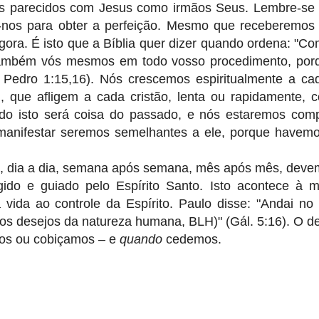
mos parecidos com Jesus como irmãos Seus. Lembre-se
ar-nos para obter a perfeição. Mesmo que receberemos
ora. É isto que a Bíblia quer dizer quando ordena: "C
também vós mesmos em todo vosso procedimento, porq
 Pedro 1:15,16). Nós crescemos espiritualmente a cada
tc., que afligem a cada cristão, lenta ou rapidamente, 
do isto será coisa do passado, e nós estaremos com
manifestar seremos semelhantes a ele, porque havemo
os, dia a dia, semana após semana, mês após mês, deve
irigido e guiado pelo Espírito Santo. Isto acontece à 
da ao controle da Espírito. Paulo disse: "Andai no E
 (os desejos da natureza humana, BLH)" (Gál. 5:16). O d
s ou cobiçamos – e
quando
cedemos.