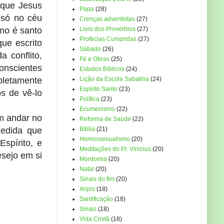
 que Jesus
Papa
(28)
 só no céu
Crenças adventistas
(27)
omo é santo
Livro dos Provérbios
(27)
Profecias Cumpridas
(27)
ue escrito
Sábado
(26)
 conflito,
Fé e Obras
(25)
conscientes
Estudos Bíblicos
(24)
pletamente
Lição da Escola Sabatina
(24)
Espírito Santo
(23)
s de vê-lo
Política
(23)
Ecumenismo
(22)
m andar no
Reforma de Saúde
(22)
medida que
Bíblia
(21)
Homossexualismo
(20)
spírito, e
Meditações do Pr. Vinicius
(20)
esejo em si
Mordomia
(20)
Natal
(20)
Sinais do fim
(20)
Anjos
(18)
Santificação
(18)
Sinais
(18)
Vida Cristã
(18)