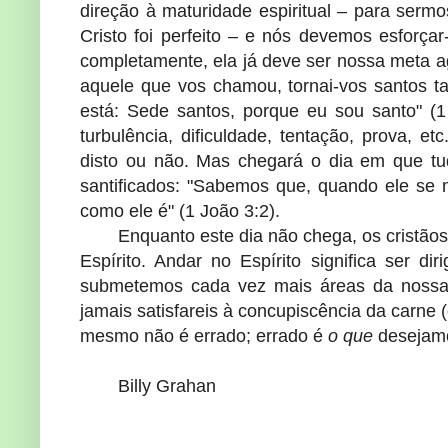
direção à maturidade espiritual – para ser
Cristo foi perfeito – e nós devemos esforç
completamente, ela já deve ser nossa meta ag
aquele que vos chamou, tornai-vos santos 
está: Sede santos, porque eu sou santo" (1
turbulência, dificuldade, tentação, prova, e
disto ou não. Mas chegará o dia em que tu
santificados: "Sabemos que, quando ele se 
como ele é" (1 João 3:2).
Enquanto este dia não chega, os cristã
Espírito. Andar no Espírito significa ser d
submetemos cada vez mais áreas da nossa vi
jamais satisfareis à concupiscência da carne
mesmo não é errado; errado é
o que
desejamo
Billy Grahan