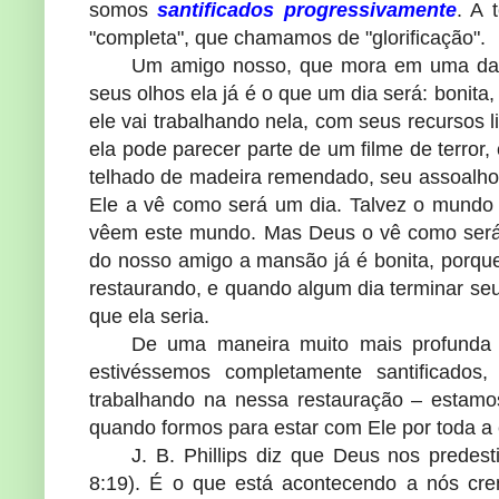
somos
santificados progressivamente
. A 
"completa", que chamamos de "glorificação".
Um amigo nosso, que mora em uma das 
seus olhos ela já é o que um dia será: bonita,
ele vai trabalhando nela, com seus recursos 
ela pode parecer parte de um filme de terror
telhado de madeira remendado, seu assoalho 
Ele a vê como será um dia. Talvez o mundo e
vêem este mundo. Mas Deus o vê como será no
do nosso amigo a mansão já é bonita, porque
restaurando, e quando algum dia terminar se
que ela seria.
De uma maneira muito mais profunda 
estivéssemos completamente santificado
trabalhando na nessa restauração – estamos
quando formos para estar com Ele por toda a 
J. B.
Phillips
diz que Deus nos predest
8:19). É o que está acontecendo a nós cre