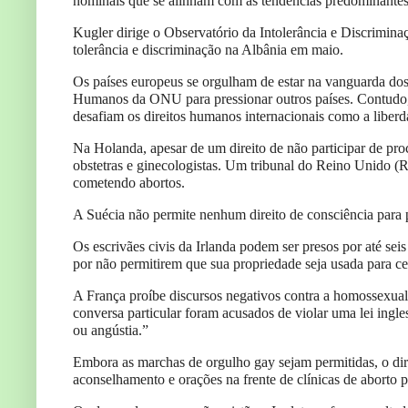
nominais que se alinham com as tendências predominantes
Kugler dirige o Observatório da Intolerância e Discrimina
tolerância e discriminação na Albânia em maio.
Os países europeus se orgulham de estar na vanguarda dos
Humanos da ONU para pressionar outros países. Contudo, o
desafiam os direitos humanos internacionais como a liberda
Na Holanda, apesar de um direito de não participar de pro
obstetras e ginecologistas. Um tribunal do Reino Unido (R
cometendo abortos.
A Suécia não permite nenhum direito de consciência para p
Os escrivães civis da Irlanda podem ser presos por até se
por não permitirem que sua propriedade seja usada para c
A França proíbe discursos negativos contra a homossexuali
conversa particular foram acusados de violar uma lei ingl
ou angústia.”
Embora as marchas de orgulho gay sejam permitidas, o direi
aconselhamento e orações na frente de clínicas de aborto p