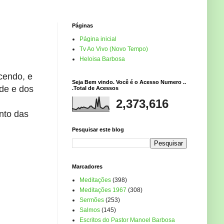
Páginas
Página inicial
Tv Ao Vivo (Novo Tempo)
Heloisa Barbosa
cendo, e
Seja Bem vindo. Você é o Acesso Numero ..
de e dos
.Total de Acessos
2,373,616
ento das
Pesquisar este blog
Marcadores
Meditações
(398)
Meditações 1967
(308)
Sermões
(253)
Salmos
(145)
Escritos do Pastor Manoel Barbosa