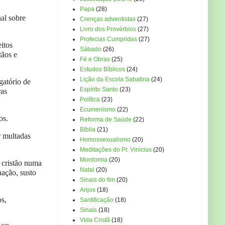
Papa
(28)
al sobre
Crenças adventistas
(27)
Livro dos Provérbios
(27)
Profecias Cumpridas
(27)
itos
Sábado
(26)
tãos e
Fé e Obras
(25)
Estudos Bíblicos
(24)
Lição da Escola Sabatina
(24)
gatório de
Espírito Santo
(23)
ras
Política
(23)
Ecumenismo
(22)
os.
Reforma de Saúde
(22)
Bíblia
(21)
r multadas
Homossexualismo
(20)
Meditações do Pr. Vinicius
(20)
Mordomia
(20)
 cristão numa
Natal
(20)
nação, susto
Sinais do fim
(20)
Anjos
(18)
os,
Santificação
(18)
Sinais
(18)
Vida Cristã
(18)