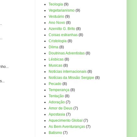
Teologia
(9)
Vegetarianismo
(9)
Vestuário
(9)
Ano Novo
(8)
..
Azenilto G. Brito
(8)
Coisas estranhas
(8)
..
Cristologia
(8)
Dilma
(8)
Doutrinas Adventistas
(8)
Lésbicas
(8)
Musicas
(8)
ho...
Noticias internacionais
(8)
Notícias da Missão Sergipe
(8)
...
Pecado
(8)
Temperança
(8)
Tentação
(8)
Adoração
(7)
Amor de Deus
(7)
Apostasia
(7)
Aquecimento Global
(7)
As Bem Aventuranças
(7)
Batismo
(7)