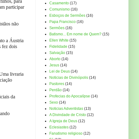
ilhos, para
Casamento
(17)
m participar
Comunismo
(16)
Esboços de Sermões
(16)
Papa Francisco
(16)
istãos não
Sermôes
(16)
Batismo... Em nome de Quem?
(15)
nto a Áustria
Ellen White
(15)
 fez dois
Fidelidade
(15)
Salvação
(15)
Aborto
(14)
Jesus
(14)
Lei de Deus
(14)
Uma livraria
Noticias de Divinópolis
(14)
ciação
Pastores
(14)
Perdão
(14)
ciais da
Profecias do Apocalípse
(14)
Sexo
(14)
Noticias Adventistas
(13)
cando
A Divindade de Cristo
(12)
A Igreja de Deus
(12)
Eclesiastes
(12)
Fanatismo religioso
(12)