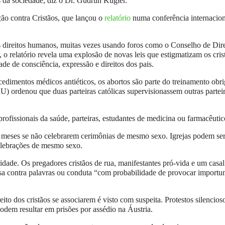
 da sociedade, diz o Dr. Gudrun Kugler.
ção contra Cristãos, que lançou o
relatório
numa conferência internacion
 direitos humanos, muitas vezes usando foros como o Conselho de Dire
 relatório revela uma explosão de novas leis que estigmatizam os cris
de de consciência, expressão e direitos dos pais.
cedimentos médicos antiéticos, os abortos são parte do treinamento obri
U) ordenou que duas parteiras católicas supervisionassem outras partei
rofissionais da saúde, parteiras, estudantes de medicina ou farmacêutic
is meses se não celebrarem cerimônias de mesmo sexo. Igrejas podem se
elebrações de mesmo sexo.
dade. Os pregadores cristãos de rua, manifestantes pró-vida e um casal
esa contra palavras ou conduta “com probabilidade de provocar importu
to dos cristãos se associarem é visto com suspeita. Protestos silencios
odem resultar em prisões por assédio na Áustria.