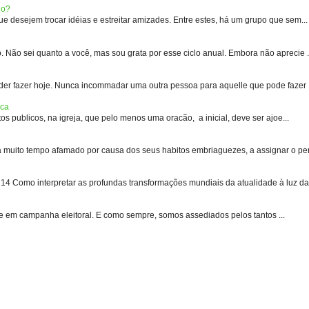
eo?
 desejem trocar idéias e estreitar amizades. Entre estes, há um grupo que sem...
 sei quanto a você, mas sou grata por esse ciclo anual. Embora não aprecie .
er fazer hoje. Nunca incommadar uma outra pessoa para aquelle que pode fazer .
ica
s publicos, na igreja, que pelo menos uma oracão, a inicial, deve ser ajoe...
uito tempo afamado por causa dos seus habitos embriaguezes, a assignar o pen
 Como interpretar as profundas transformações mundiais da atualidade à luz das
e em campanha eleitoral. E como sempre, somos assediados pelos tantos ...