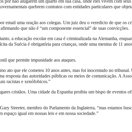
os por não alugarem um quarto em sua casa, onde eles vivem com seus f
vernamentais quebrem contratos com entidades particulares que objeta
or email uma oração aos colegas. Um juiz deu o veredicto de que os cr
s afirmando que não é “um componente essencial” de suas convicções.
retanto, a educação escolar em casa é criminalizada na Alemanha, enqua
lícita da Suécia é obrigatória para crianças, onde uma menina de 11 anos
ostil que permite impunidade aos ataques.
 ato que ele cometeu 10 anos antes, mas foi inocentado no tribunal. 
ma resposta das autoridades públicas ou meios de comunicação. A Asso
is racistas e xenófobicos.”
ares cristãos. Uma cidade da Espanha proibiu um bispo de eventos ofi
se Gary Streeter, membro do Parlamento da Inglaterra, “mas estamos bus
m espaço igual em nossas leis e em nossa sociedade.”