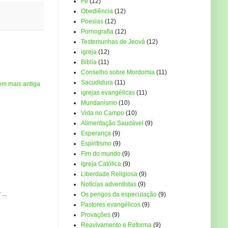
Fé
(12)
Obediência
(12)
Poesias
(12)
Pornografia
(12)
Testemunhas de Jeová
(12)
igreja
(12)
Biblia
(11)
Conselho sobre Mordomia
(11)
Sacudidura
(11)
em mais antiga
igrejas evangélicas
(11)
Mundanismo
(10)
Vida no Campo
(10)
Alimentação Saudável
(9)
Esperança
(9)
Espiritismo
(9)
Fim do mundo
(9)
Igreja Católica
(9)
Liberdade Religiosa
(9)
Notícias adventistas
(9)
...
Os perigos da especulação
(9)
Pastores evangélicos
(9)
Provações
(9)
Reavivamento e Reforma
(9)