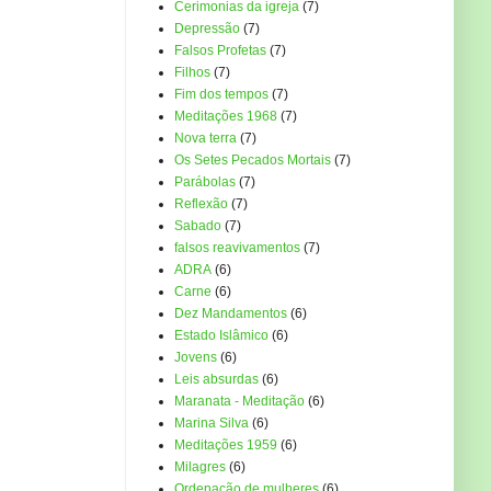
Cerimonias da igreja
(7)
Depressão
(7)
Falsos Profetas
(7)
Filhos
(7)
Fim dos tempos
(7)
Meditações 1968
(7)
Nova terra
(7)
Os Setes Pecados Mortais
(7)
Parábolas
(7)
Reflexão
(7)
Sabado
(7)
falsos reavivamentos
(7)
ADRA
(6)
Carne
(6)
Dez Mandamentos
(6)
Estado Islâmico
(6)
Jovens
(6)
Leis absurdas
(6)
Maranata - Meditação
(6)
Marina Silva
(6)
Meditações 1959
(6)
Milagres
(6)
Ordenação de mulheres
(6)