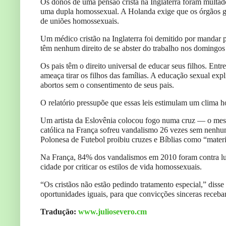
Os donos de uma pensão cristã na Inglaterra foram multad
uma dupla homossexual. A Holanda exige que os órgãos go
de uniões homossexuais.
Um médico cristão na Inglaterra foi demitido por mandar p
têm nenhum direito de se abster do trabalho nos domingo
Os pais têm o direito universal de educar seus filhos. Ent
ameaça tirar os filhos das famílias. A educação sexual exp
abortos sem o consentimento de seus pais.
O relatório pressupõe que essas leis estimulam um clima h
Um artista da Eslovênia colocou fogo numa cruz — o mesmo
católica na França sofreu vandalismo 26 vezes sem nenhu
Polonesa de Futebol proibiu cruzes e Bíblias como “materia
Na França, 84% dos vandalismos em 2010 foram contra lug
cidade por criticar os estilos de vida homossexuais.
“Os cristãos não estão pedindo tratamento especial,” dis
oportunidades iguais, para que convicções sinceras receba
Tradução:
www.juliosevero.cm