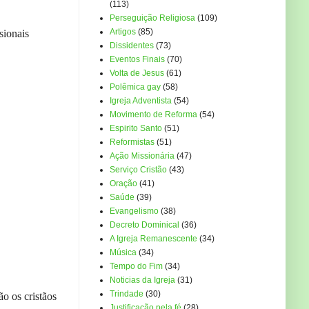
(113)
Perseguição Religiosa
(109)
Artigos
(85)
sionais
Dissidentes
(73)
Eventos Finais
(70)
Volta de Jesus
(61)
Polêmica gay
(58)
Igreja Adventista
(54)
Movimento de Reforma
(54)
Espirito Santo
(51)
Reformistas
(51)
Ação Missionária
(47)
Serviço Cristão
(43)
Oração
(41)
Saúde
(39)
Evangelismo
(38)
Decreto Dominical
(36)
A Igreja Remanescente
(34)
Música
(34)
Tempo do Fim
(34)
Noticias da Igreja
(31)
Trindade
(30)
o os cristãos
Justificação pela fé
(28)