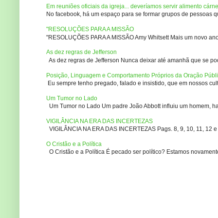
Em reuniões oficiais da igreja... deveríamos servir alimento cárn
No facebook, há um espaço para se formar grupos de pessoas que
"RESOLUÇÕES PARA A MISSÃO
"RESOLUÇÕES PARA A MISSÃO Amy Whitsett Mais um novo ano. Não
As dez regras de Jefferson
As dez regras de Jefferson Nunca deixar até amanhã que se pod
Posição, Linguagem e Comportamento Próprios da Oração Públ
Eu sempre tenho pregado, falado e insistido, que em nossos culto
Um Tumor no Lado
Um Tumor no Lado Um padre João Abbott influiu um homem, ha m
VIGILÂNCIA NA ERA DAS INCERTEZAS
VIGILÂNCIA NA ERA DAS INCERTEZAS Pags. 8, 9, 10, 11, 12 e 14
O Cristão e a Política
O Cristão e a Política É pecado ser político? Estamos novament