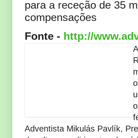
para a receção de 35 m
compensações
Fonte -
http://www.adv
A
R
m
o
u
o
f
Adventista Mikulás Pavlík, Pr