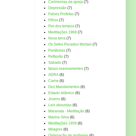
Cerimonias da igreja
(7)
Depressão
(7)
Falsos Profetas
(7)
Filhos
(7)
Fim dos tempos
(7)
Meditações 1968
(7)
Nova terra
(7)
Os Setes Pecados Mortais
(7)
Parábolas
(7)
Reflexão
(7)
Sabado
(7)
falsos reavivamentos
(7)
ADRA
(6)
Carne
(6)
Dez Mandamentos
(6)
Estado Islâmico
(6)
Jovens
(6)
Leis absurdas
(6)
Maranata - Meditação
(6)
Marina Silva
(6)
Meditações 1959
(6)
Milagres
(6)
Ordenação de mulheres
(6)