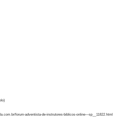
lo)
la.com.br/forum-adventista-de-instrutores-biblicos-online—sp__11822.html