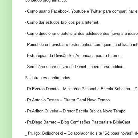
Conteúdo programático:
- Como usar o Facebook, Youtube e Twitter para compartilhar 
- Como dar estudos bíblicos pela Internet.
- Como direcionar o potencial dos adolescentes, jovens e idoso
- Painel de entrevistas e testemunhos com quem já utiliza a in
- Estratégias da Divisão Sul Americana para a Internet.
- Seminário sobre o livro de Daniel – novo curso bíblico.
Palestrantes confirmados:
- Pr.Everon Donato – Ministério Pessoal e Escola Sabatina – 
- Pr.Antonio Tostes – Diretor Geral Novo Tempo
- Pr.Arilton Oliveira – Diretor Escola Bíblica Novo Tempo
- Pr.Diego Barreto – Blog Confissões Pastorais e BibleCast
_ Pr. Igor Bolischoski – Colaborador do site “Só boas novas”, 