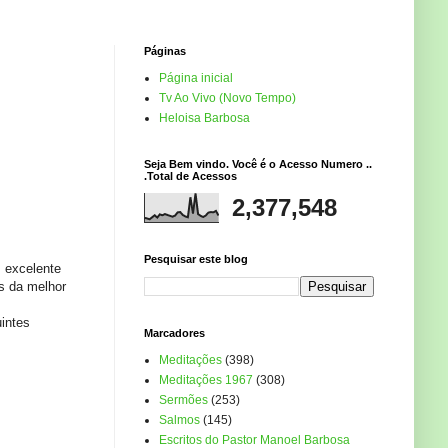
Páginas
Página inicial
Tv Ao Vivo (Novo Tempo)
Heloisa Barbosa
Seja Bem vindo. Você é o Acesso Numero ..
.Total de Acessos
2,377,548
Pesquisar este blog
 excelente
s da melhor
intes
Marcadores
Meditações
(398)
Meditações 1967
(308)
Sermões
(253)
Salmos
(145)
Escritos do Pastor Manoel Barbosa