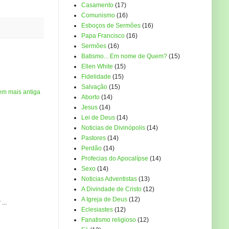
Casamento
(17)
Comunismo
(16)
Esboços de Sermões
(16)
Papa Francisco
(16)
Sermôes
(16)
Batismo... Em nome de Quem?
(15)
Ellen White
(15)
Fidelidade
(15)
Salvação
(15)
em mais antiga
Aborto
(14)
Jesus
(14)
Lei de Deus
(14)
Noticias de Divinópolis
(14)
Pastores
(14)
Perdão
(14)
Profecias do Apocalípse
(14)
Sexo
(14)
Noticias Adventistas
(13)
A Divindade de Cristo
(12)
A Igreja de Deus
(12)
...
Eclesiastes
(12)
Fanatismo religioso
(12)