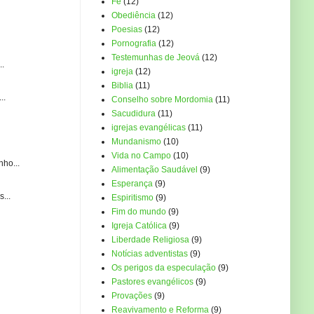
Fé
(12)
Obediência
(12)
Poesias
(12)
Pornografia
(12)
Testemunhas de Jeová
(12)
..
igreja
(12)
Biblia
(11)
..
Conselho sobre Mordomia
(11)
Sacudidura
(11)
igrejas evangélicas
(11)
Mundanismo
(10)
Vida no Campo
(10)
ho...
Alimentação Saudável
(9)
Esperança
(9)
...
Espiritismo
(9)
Fim do mundo
(9)
Igreja Católica
(9)
Liberdade Religiosa
(9)
Notícias adventistas
(9)
Os perigos da especulação
(9)
Pastores evangélicos
(9)
Provações
(9)
Reavivamento e Reforma
(9)