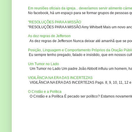
Em reuniões oficiais da igreja... deveríamos servir alimento cárn
No facebook, há um espaço para se formar grupos de pessoas que
"RESOLUÇÕES PARA A MISSÃO
"RESOLUÇÕES PARA A MISSÃO Amy Whitsett Mais um novo ano. Não
As dez regras de Jefferson
As dez regras de Jefferson Nunca deixar até amanhã que se pod
Posição, Linguagem e Comportamento Próprios da Oração Públ
Eu sempre tenho pregado, falado e insistido, que em nossos culto
Um Tumor no Lado
Um Tumor no Lado Um padre João Abbott influiu um homem, ha m
VIGILÂNCIA NA ERA DAS INCERTEZAS
VIGILÂNCIA NA ERA DAS INCERTEZAS Pags. 8, 9, 10, 11, 12 e 14
O Cristão e a Política
O Cristão e a Política É pecado ser político? Estamos novament