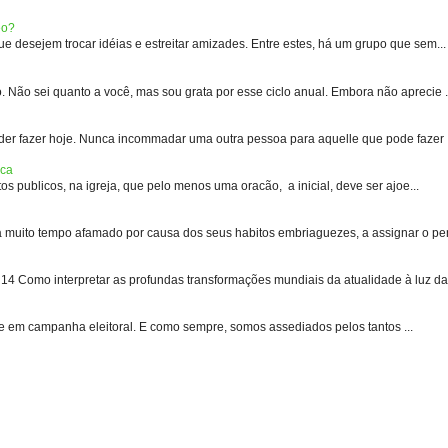
eo?
 desejem trocar idéias e estreitar amizades. Entre estes, há um grupo que sem...
 sei quanto a você, mas sou grata por esse ciclo anual. Embora não aprecie .
er fazer hoje. Nunca incommadar uma outra pessoa para aquelle que pode fazer .
ica
s publicos, na igreja, que pelo menos uma oracão, a inicial, deve ser ajoe...
uito tempo afamado por causa dos seus habitos embriaguezes, a assignar o pen
 Como interpretar as profundas transformações mundiais da atualidade à luz das
e em campanha eleitoral. E como sempre, somos assediados pelos tantos ...