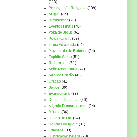
(113)
Perseguição Religiosa
(109)
Artigos
(85)
Dissidentes
(73)
Eventos Finais
(70)
Volta de Jesus
(61)
Polêmica gay
(58)
Igreja Adventista
(54)
Movimento de Reforma
(54)
Espirito Santo
(51)
Reformistas
(51)
Ação Missionária
(47)
Serviço Cristão
(43)
Oração
(41)
Saúde
(39)
Evangelismo
(38)
Decreto Dominical
(36)
A Igreja Remanescente
(34)
Música
(34)
Tempo do Fim
(34)
Noticias da Igreja
(31)
Trindade
(30)
Justificação pela fé
(28)