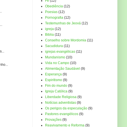
Fé
(12)
Obediência
(12)
..
Poesias
(12)
Pornografia
(12)
Testemunhas de Jeová
(12)
..
igreja
(12)
Biblia
(11)
Conselho sobre Mordomia
(11)
Sacudidura
(11)
...
igrejas evangélicas
(11)
Mundanismo
(10)
Vida no Campo
(10)
ho...
Alimentação Saudável
(9)
Esperança
(9)
Espiritismo
(9)
Fim do mundo
(9)
Igreja Católica
(9)
Liberdade Religiosa
(9)
Notícias adventistas
(9)
Os perigos da especulação
(9)
Pastores evangélicos
(9)
Provações
(9)
Reavivamento e Reforma
(9)