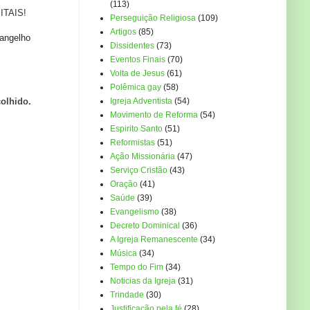
(113)
PITAIS!
Perseguição Religiosa
(109)
Artigos
(85)
vangelho
Dissidentes
(73)
Eventos Finais
(70)
Volta de Jesus
(61)
Polêmica gay
(58)
colhido.
Igreja Adventista
(54)
Movimento de Reforma
(54)
Espirito Santo
(51)
Reformistas
(51)
Ação Missionária
(47)
Serviço Cristão
(43)
Oração
(41)
Saúde
(39)
Evangelismo
(38)
Decreto Dominical
(36)
A Igreja Remanescente
(34)
Música
(34)
Tempo do Fim
(34)
Noticias da Igreja
(31)
Trindade
(30)
Justificação pela fé
(28)