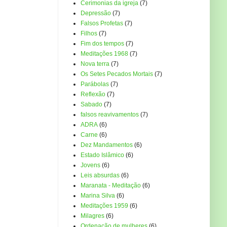
Cerimonias da igreja
(7)
Depressão
(7)
Falsos Profetas
(7)
Filhos
(7)
Fim dos tempos
(7)
Meditações 1968
(7)
Nova terra
(7)
Os Setes Pecados Mortais
(7)
Parábolas
(7)
Reflexão
(7)
Sabado
(7)
falsos reavivamentos
(7)
ADRA
(6)
Carne
(6)
Dez Mandamentos
(6)
Estado Islâmico
(6)
Jovens
(6)
Leis absurdas
(6)
Maranata - Meditação
(6)
Marina Silva
(6)
Meditações 1959
(6)
Milagres
(6)
Ordenação de mulheres
(6)