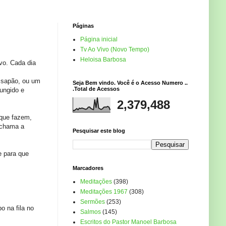
Páginas
Página inicial
Tv Ao Vivo (Novo Tempo)
Heloisa Barbosa
vo. Cada dia
 sapão, ou um
Seja Bem vindo. Você é o Acesso Numero ..
.Total de Acessos
 ungido e
2,379,488
 que fazem,
 chama a
Pesquisar este blog
e para que
Marcadores
Meditações
(398)
Meditações 1967
(308)
Sermões
(253)
o na fila no
Salmos
(145)
Escritos do Pastor Manoel Barbosa