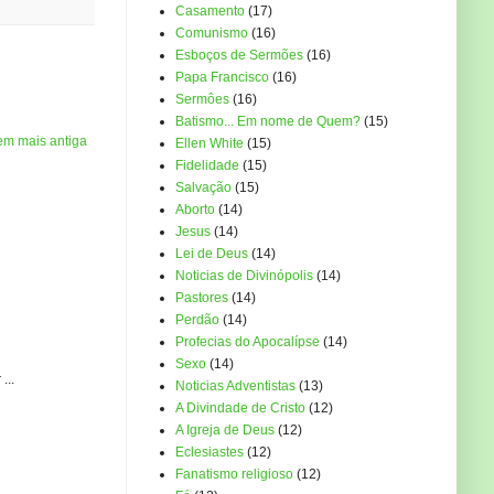
Casamento
(17)
Comunismo
(16)
Esboços de Sermões
(16)
Papa Francisco
(16)
Sermôes
(16)
Batismo... Em nome de Quem?
(15)
em mais antiga
Ellen White
(15)
Fidelidade
(15)
Salvação
(15)
Aborto
(14)
Jesus
(14)
Lei de Deus
(14)
Noticias de Divinópolis
(14)
Pastores
(14)
Perdão
(14)
Profecias do Apocalípse
(14)
Sexo
(14)
...
Noticias Adventistas
(13)
A Divindade de Cristo
(12)
A Igreja de Deus
(12)
Eclesiastes
(12)
Fanatismo religioso
(12)