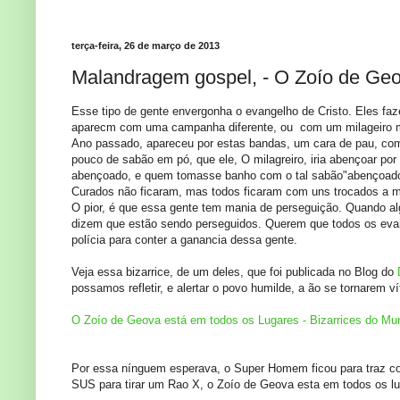
terça-feira, 26 de março de 2013
Malandragem gospel, - O Zoío de Geo
Esse tipo de gente envergonha o evangelho de Cristo. Eles fa
aparecm com uma campanha diferente, ou com um milageiro m
Ano passado, apareceu por estas bandas, um cara de pau, co
pouco de sabão em pó, que ele, O milagreiro, iria abençoar por
abençoado, e quem tomasse banho com o tal sabão"abençoado" 
Curados não ficaram, mas todos ficaram com uns trocados a m
O pior, é que essa gente tem mania de perseguição. Quando a
dizem que estão sendo perseguidos. Querem que todos os evan
polícia para conter a ganancia dessa gente.
Veja essa bizarrice, de um deles, que foi publicada no Blog do
possamos refletir, e alertar o povo humilde, a ão se tornarem 
O Zoío de Geova está em todos os Lugares - Bizarrices do M
Por essa nínguem esperava, o Super Homem ficou para traz com
SUS para tirar um Rao X, o Zoío de Geova esta em todos os lu