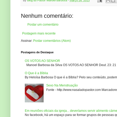
By
Blog do Pastor Manoel Barbosa
-
março 26, 2013
Nenhum comentário:
Postar um comentário
Postagem mais recente
Assinar:
Postar comentários (Atom)
Postagens de Destaque
OS VOTOS AO SENHOR
Manoel Barbosa da Silva OS VOTOS AO SENHOR Deut. 23: 21 – 2
O Que é a Bíblia
By Heloísa Barbosa O que é a Bíblia? Pelo seu conteúdo, podemo
Sexo Na Menstruação
Fonte - http://www.nasaladopastor.com Marcadores
Em reuniões oficiais da igreja... deveríamos servir alimento cárn
No facebook, há um espaço para se formar grupos de pessoas que