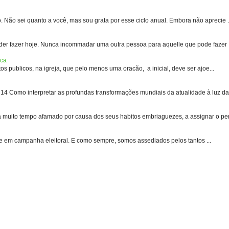
 sei quanto a você, mas sou grata por esse ciclo anual. Embora não aprecie .
er fazer hoje. Nunca incommadar uma outra pessoa para aquelle que pode fazer .
ica
s publicos, na igreja, que pelo menos uma oracão, a inicial, deve ser ajoe...
 Como interpretar as profundas transformações mundiais da atualidade à luz das
uito tempo afamado por causa dos seus habitos embriaguezes, a assignar o pen
e em campanha eleitoral. E como sempre, somos assediados pelos tantos ...