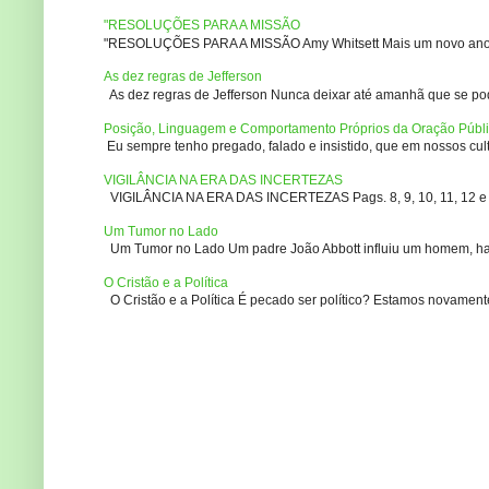
"RESOLUÇÕES PARA A MISSÃO
"RESOLUÇÕES PARA A MISSÃO Amy Whitsett Mais um novo ano. Não
As dez regras de Jefferson
As dez regras de Jefferson Nunca deixar até amanhã que se pod
Posição, Linguagem e Comportamento Próprios da Oração Públ
Eu sempre tenho pregado, falado e insistido, que em nossos culto
VIGILÂNCIA NA ERA DAS INCERTEZAS
VIGILÂNCIA NA ERA DAS INCERTEZAS Pags. 8, 9, 10, 11, 12 e 14
Um Tumor no Lado
Um Tumor no Lado Um padre João Abbott influiu um homem, ha m
O Cristão e a Política
O Cristão e a Política É pecado ser político? Estamos novament