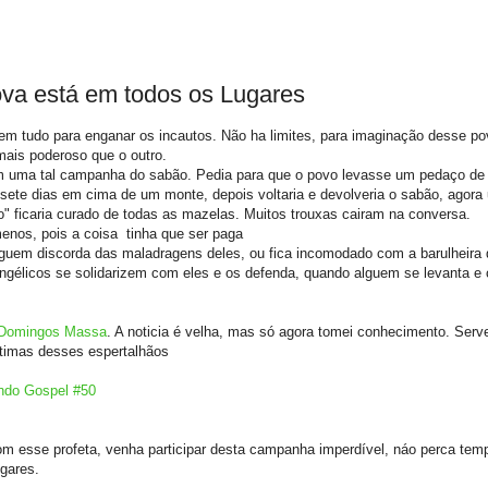
va está em todos os Lugares
zem tudo para enganar os incautos. Não ha limites, para imaginação desse po
ais poderoso que o outro.
m uma tal campanha do sabão. Pedia para que o povo levasse um pedaço de
 sete dias em cima de um monte, depois voltaria e devolveria o sabão, agora
ficaria curado de todas as mazelas. Muitos trouxas cairam na conversa.
enos, pois a coisa tinha que ser paga
lguem discorda das maladragens deles, ou fica incomodado com a barulheira
gélicos se solidarizem com eles e os defenda, quando alguem se levanta e
Domingos Massa
. A noticia é velha, mas só agora tomei conhecimento. Serv
vítimas desses espertalhãos
undo Gospel #50
 esse profeta, venha participar desta campanha imperdível, náo perca temp
gares.