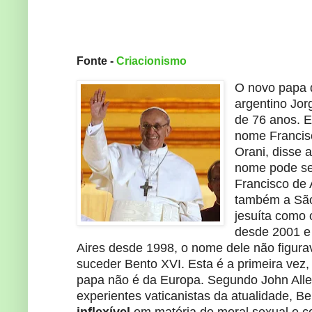
Fonte -
Criacionismo
O novo papa d
argentino Jor
de 76 anos. E
nome Francisc
Orani, disse 
nome pode s
Francisco de A
também a São 
jesuíta como 
desde 2001 e
Aires desde 1998, o nome dele não figurav
suceder Bento XVI. Esta é a primeira vez
papa não é da Europa. Segundo John Alle
experientes vaticanistas da atualidade, B
inflexível
em matéria de moral sexual e co