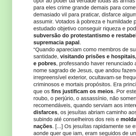
opor ao poder da verdade todas as armas
para eles crime grande demais para com
demasiado vil para praticar, disfarce algum
assumir. Votados à pobreza e humildade p
estudado objetivo conseguir riqueza e po
subversão do protestantismo e restabe
supremacia papal
.
“Quando apareciam como membros de su
santidade,
visitando prisões e hospitai
e pobres
, professando haver renunciado 
nome sagrado de Jesus, que andou fazen
irrepreensível exterior, ocultavam-se fre
criminosos e mortais propósitos. Era prin
que os
fins justificam os meios
. Por est
roubo, o perjúrio, o assassínio, não som
recomendáveis, quando serviam aos intere
disfarces
, os jesuítas abriam caminho ao
subindo até conselheiros dos reis e
molda
nações
. [...] Os jesuítas rapidamente se
aonde quer que iam, eram seguidos de 