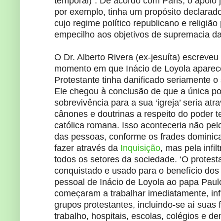
temporal)”. De acordo com Paris, o apoio j
por exemplo, tinha um propósito declarad
cujo regime político republicano e religiã
empecilho aos objetivos de supremacia d
O Dr. Alberto Rivera (ex-jesuíta) escreveu 
momento em que Inácio de Loyola aparec
Protestante tinha danificado seriamente o
Ele chegou à conclusão de que a única po
sobrevivência para a sua ‘igreja’ seria atr
cânones e doutrinas a respeito do poder te
católica romana. Isso aconteceria não pel
das pessoas, conforme os frades domini
fazer através da
Inquisição
, mas pela infi
todos os setores da sociedade. ‘O protest
conquistado e usado para o benefício dos 
pessoal de Inácio de Loyola ao papa Paulo 
começaram a trabalhar imediatamente, inf
grupos protestantes, incluindo-se aí suas f
trabalho, hospitais, escolas, colégios e de