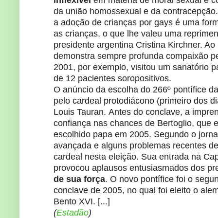
da união homossexual e da contracepção.
a adoção de crianças por gays é uma form
as crianças, o que lhe valeu uma reprimen
presidente argentina Cristina Kirchner. A
demonstra sempre profunda compaixão pel
2001, por exemplo, visitou um sanatório pa
de 12 pacientes soropositivos.
O anúncio da escolha do 266º pontífice da I
pelo cardeal protodiácono (primeiro dos d
Louis Tauran. Antes do conclave, a impre
confiança nas chances de Bertoglio, que e
escolhido papa em 2005. Segundo o jorn
avançada e alguns problemas recentes d
cardeal nesta eleição. Sua entrada na Cap
provocou aplausos entusiasmados dos pr
de sua força
. O novo pontífice foi o seg
conclave de 2005, no qual foi eleito o al
Bento XVI. [...]
(
Estadão
)