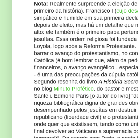
Nota:
Realmente surpreende a eleição de
primeiro da história). Francisco I (
cujo des
simpático e humilde em sua primeira decl
depois de eleito, mas há um detalhe que 
alto: ele também é o primeiro papa perte
jesuítas. Essa ordem religiosa foi fundada
Loyola, logo após a Reforma Protestante.
barrar o avanço do protestantismo, no co
Católica (é bom lembrar que, além da ped
financeiros, o avanço evangélico - especi
- é uma das preocupações da cúpula catól
Segundo resenha do livro
A História Secr
no blog
Minuto Profético
, do pastor e mes
Santeli, Edmond Paris [o autor do livro] 
riqueza bibliográfica digna de grandes obra
desempenhado pelos jesuítas em destruir 
republicano (liberdade civil) e o protestant
onde quer que existissem, tendo como únic
final devolver ao Vaticano a supremacia po