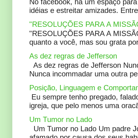
No facebook, há um espaço para 
idéias e estreitar amizades. Entr
"RESOLUÇÕES PARA A MISSÃ
"RESOLUÇÕES PARA A MISSÃO A
quanto a você, mas sou grata por
As dez regras de Jefferson
As dez regras de Jefferson Nunc
Nunca incommadar uma outra pess
Posição, Linguagem e Comportam
Eu sempre tenho pregado, falado 
igreja, que pelo menos uma oracão
Um Tumor no Lado
Um Tumor no Lado Um padre Joã
afamado por causa dos seus habi