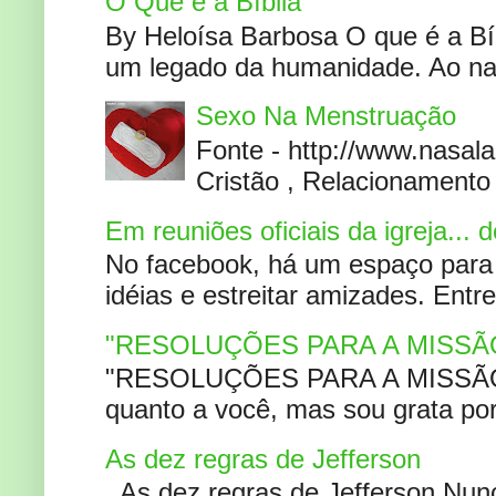
O Que é a Bíblia
By Heloísa Barbosa O que é a Bí
um legado da humanidade. Ao narr
Sexo Na Menstruação
Fonte - http://www.nasa
Cristão , Relacionamento 
Em reuniões oficiais da igreja...
No facebook, há um espaço para 
idéias e estreitar amizades. Entr
"RESOLUÇÕES PARA A MISSÃ
"RESOLUÇÕES PARA A MISSÃO A
quanto a você, mas sou grata por
As dez regras de Jefferson
As dez regras de Jefferson Nunc