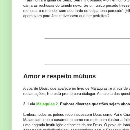
“Para honra e glória de Deus, Seu Filho Amado – o Penhor, o Su
câmaras rochosas do túmulo novo. Se um único pecado tivesse
rochosa, e o mundo, com seu fardo de culpa teria perecido” (El
apontavam para Jesus tivessem que ser perfeitos?
Segunda
Amor e respeito mútuos
A voz de Deus, que aparece no livro de Malaquias, é a voz de
reclamações, Ele está pronto para dialogar. A maioria das que
2. Leia
Malaquias 2
. Embora diversas questões sejam abor
Embora todos os judeus reconhecessem Deus como Pai e Criad
Malaquias usou o casamento como exemplo para ilustrar a fal
uma sagrada instituição estabelecida por Deus. O povo de Israe