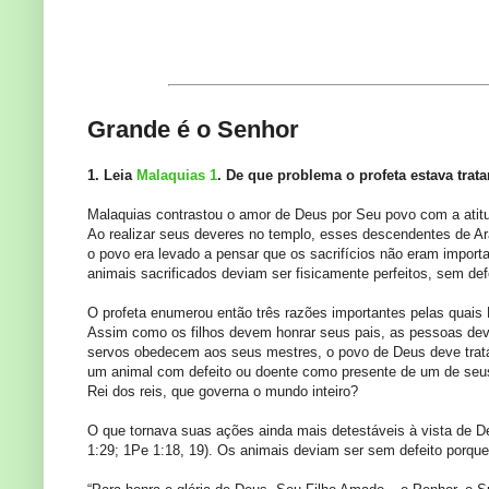
Domingo
Grande é o Senhor
1. Leia
Malaquias 1
. De que problema o profeta estava tr
Malaquias contrastou o amor de Deus por Seu povo com a atit
Ao realizar seus deveres no templo, esses descendentes de Ar
o povo era levado a pensar que os sacrifícios não eram importa
animais sacrificados deviam ser fisicamente perfeitos, sem defe
O profeta enumerou então três razões importantes pelas quais 
Assim como os filhos devem honrar seus pais, as pessoas de
servos obedecem aos seus mestres, o povo de Deus deve tratá-
um animal com defeito ou doente como presente de um de seus 
Rei dos reis, que governa o mundo inteiro?
O que tornava suas ações ainda mais detestáveis à vista de D
1:29; 1Pe 1:18, 19). Os animais deviam ser sem defeito porque, 