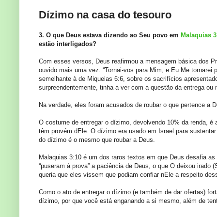
Dízimo na casa do tesouro
3. O que Deus estava dizendo ao Seu povo em
Malaquias 3
estão interligados?
Com esses versos, Deus reafirmou a mensagem básica dos Pro
ouvido mais uma vez: “Tornai-vos para Mim, e Eu Me tornarei 
semelhante à de Miqueias 6:6, sobre os sacrifícios apresentad
surpreendentemente, tinha a ver com a questão da entrega ou 
Na verdade, eles foram acusados de roubar o que pertence a De
O costume de entregar o dízimo, devolvendo 10% da renda, é 
têm provém dEle. O dízimo era usado em Israel para sustentar
do dízimo é o mesmo que roubar a Deus.
Malaquias 3:10 é um dos raros textos em que Deus desafia as p
“puseram à prova” a paciência de Deus, o que O deixou irado (
queria que eles vissem que podiam confiar nEle a respeito dess
Como o ato de entregar o dízimo (e também de dar ofertas) for
dízimo, por que você está enganando a si mesmo, além de ten