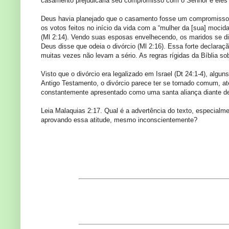
casamento prejudicaria seu compromisso com o Senhor e eles ca
Deus havia planejado que o casamento fosse um compromisso 
os votos feitos no início da vida com a “mulher da [sua] mocid
(Ml 2:14). Vendo suas esposas envelhecendo, os maridos se d
Deus disse que odeia o divórcio (Ml 2:16). Essa forte declar
muitas vezes não levam a sério. As regras rígidas da Bíblia s
Visto que o divórcio era legalizado em Israel (Dt 24:1-4), alg
Antigo Testamento, o divórcio parece ter se tornado comum, a
constantemente apresentado como uma santa aliança diante de
Leia Malaquias 2:17. Qual é a advertência do texto, especialm
aprovando essa atitude, mesmo inconscientemente?
Terça