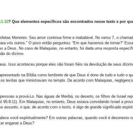
:1-10
? Que elementos específicos são encontrados nesse texto e por que
fetas Menores: Seu amor continua firme e inabalável. No verso 7, o chama
para vós outros.” O povo então perguntou: “Em que havemos de tornar?” Essa
os a Deus. No caso de Malaquias, no entanto, foi dada uma resposta específi
não do dízimo.
us. Isso aconteceu porque eles não foram fiéis na devolução de seus dízimo
apresentado na Bíblia como lembrete de que Deus é dono de tudo e tudo o q
 os levitas que ministravam no templo. De acordo com Malaquias, negligenci
essoas a prová-­Lo. Nas águas de Meribá, no deserto, os filhos de Israel re
Sl 95:8-11). Em Malaquias, no entanto, Deus estava convidando Israel a prov
e assunto, o que, de acordo com o texto, é algo de grande significado espirit
talece você espiritualmente? Em outras palavras, quando você é desonesto n
tar enganar a Deus?