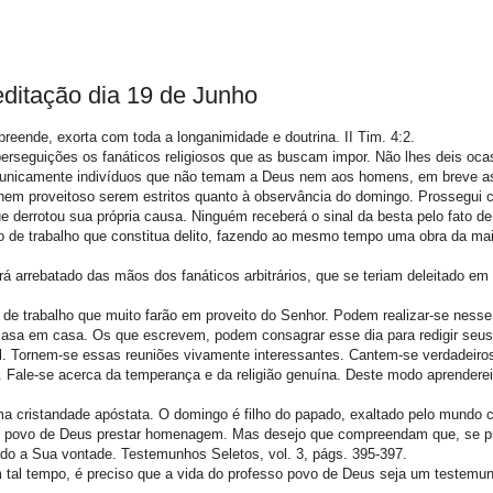
ditação dia 19 de Junho
epreende, exorta com toda a longanimidade e doutrina. II Tim. 4:2.
 perseguições os fanáticos religiosos que as buscam impor. Não lhes deis oc
ear unicamente indivíduos que não temam a Deus nem aos homens, em breve a
 nem proveitoso serem estritos quanto à observância do domingo. Prossegui
que derrotou sua própria causa. Ninguém receberá o sinal da besta pelo fato d
 de trabalho que constitua delito, fazendo ao mesmo tempo uma obra da ma
á arrebatado das mãos dos fanáticos arbitrários, que se teriam deleitado em
e trabalho que muito farão em proveito do Senhor. Podem realizar-se nesse 
e casa em casa. Os que escrevem, podem consagrar esse dia para redigir seus 
l. Tornem-se essas reuniões vivamente interessantes. Cantem-se verdadeiro
. Fale-se acerca da temperança e da religião genuína. Deste modo aprendere
ma cristandade apóstata. O domingo é filho do papado, exaltado pelo mundo c
 o povo de Deus prestar homenagem. Mas desejo que compreendam que, se 
do a Sua vontade. Testemunhos Seletos, vol. 3, págs. 395-397.
tal tempo, é preciso que a vida do professo povo de Deus seja um testemun