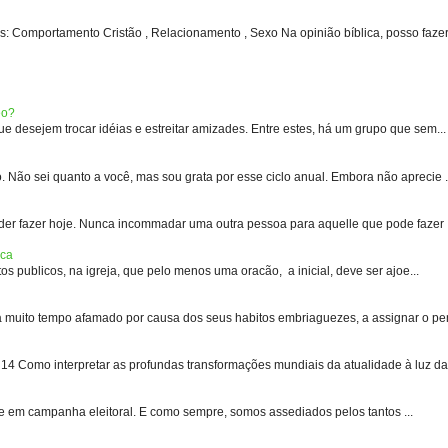
: Comportamento Cristão , Relacionamento , Sexo Na opinião bíblica, posso fazer 
eo?
 desejem trocar idéias e estreitar amizades. Entre estes, há um grupo que sem...
 sei quanto a você, mas sou grata por esse ciclo anual. Embora não aprecie .
er fazer hoje. Nunca incommadar uma outra pessoa para aquelle que pode fazer .
ica
s publicos, na igreja, que pelo menos uma oracão, a inicial, deve ser ajoe...
uito tempo afamado por causa dos seus habitos embriaguezes, a assignar o pen
 Como interpretar as profundas transformações mundiais da atualidade à luz das
e em campanha eleitoral. E como sempre, somos assediados pelos tantos ...