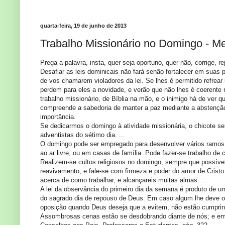
quarta-feira, 19 de junho de 2013
Trabalho Missionário no Domingo - Me
Prega a palavra, insta, quer seja oportuno, quer não, corrige, r
Desafiar as leis dominicais não fará senão fortalecer em suas
de vos chamarem violadores da lei. Se lhes é permitido refr
perdem para eles a novidade, e verão que não lhes é coerente
trabalho missionário, de Bíblia na mão, e o inimigo há de ver 
compreende a sabedoria de manter a paz mediante a abstenção
importância.
Se dedicarmos o domingo à atividade missionária, o chicote ser
adventistas do sétimo dia. ...
O domingo pode ser empregado para desenvolver vários ramos d
ao ar livre, ou em casas de família. Pode fazer-se trabalho d
Realizem-se cultos religiosos no domingo, sempre que possíve
reavivamento, e fale-se com firmeza e poder do amor de Cristo
acerca de como trabalhar, e alcançareis muitas almas. ...
A lei da observância do primeiro dia da semana é produto de u
do sagrado dia de repouso de Deus. Em caso algum lhe deve
oposição quando Deus deseja que a evitem, não estão cumprin
Assombrosas cenas estão se desdobrando diante de nós; e em 