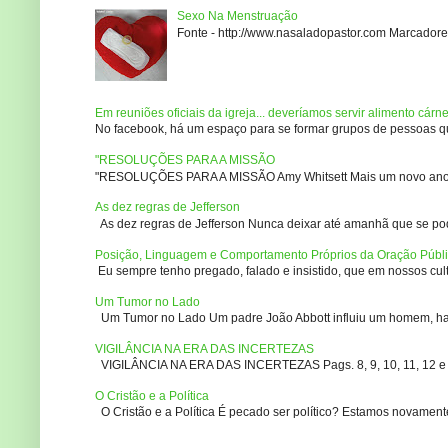
Sexo Na Menstruação
Fonte - http://www.nasaladopastor.com Marcadores
Em reuniões oficiais da igreja... deveríamos servir alimento cárn
No facebook, há um espaço para se formar grupos de pessoas que
"RESOLUÇÕES PARA A MISSÃO
"RESOLUÇÕES PARA A MISSÃO Amy Whitsett Mais um novo ano. Não
As dez regras de Jefferson
As dez regras de Jefferson Nunca deixar até amanhã que se pod
Posição, Linguagem e Comportamento Próprios da Oração Públ
Eu sempre tenho pregado, falado e insistido, que em nossos culto
Um Tumor no Lado
Um Tumor no Lado Um padre João Abbott influiu um homem, ha m
VIGILÂNCIA NA ERA DAS INCERTEZAS
VIGILÂNCIA NA ERA DAS INCERTEZAS Pags. 8, 9, 10, 11, 12 e 14
O Cristão e a Política
O Cristão e a Política É pecado ser político? Estamos novament