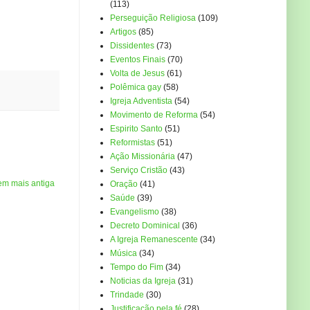
(113)
Perseguição Religiosa
(109)
Artigos
(85)
Dissidentes
(73)
Eventos Finais
(70)
Volta de Jesus
(61)
Polêmica gay
(58)
Igreja Adventista
(54)
Movimento de Reforma
(54)
Espirito Santo
(51)
Reformistas
(51)
Ação Missionária
(47)
Serviço Cristão
(43)
em mais antiga
Oração
(41)
Saúde
(39)
Evangelismo
(38)
Decreto Dominical
(36)
A Igreja Remanescente
(34)
Música
(34)
Tempo do Fim
(34)
Noticias da Igreja
(31)
Trindade
(30)
Justificação pela fé
(28)