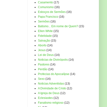
Casamento
(17)
Comunismo
(16)
Esboços de Sermões
(16)
Papa Francisco
(16)
Sermôes
(16)
Batismo... Em nome de Quem?
(15)
Ellen White
(15)
Fidelidade
(15)
Salvação
(15)
Aborto
(14)
Jesus
(14)
Lei de Deus
(14)
Noticias de Divinópolis
(14)
Pastores
(14)
Perdão
(14)
Profecias do Apocalípse
(14)
Sexo
(14)
Noticias Adventistas
(13)
A Divindade de Cristo
(12)
A Igreja de Deus
(12)
Eclesiastes
(12)
Fanatismo religioso
(12)