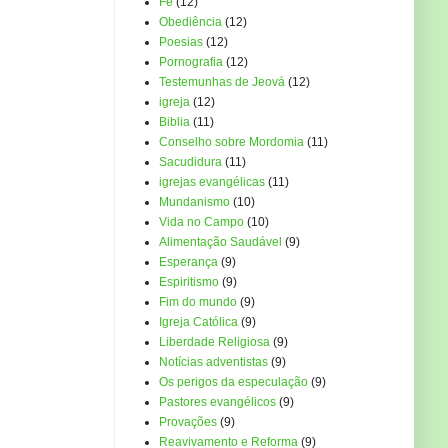
Fé
(12)
Obediência
(12)
Poesias
(12)
Pornografia
(12)
Testemunhas de Jeová
(12)
igreja
(12)
Biblia
(11)
Conselho sobre Mordomia
(11)
Sacudidura
(11)
igrejas evangélicas
(11)
Mundanismo
(10)
Vida no Campo
(10)
Alimentação Saudável
(9)
Esperança
(9)
Espiritismo
(9)
Fim do mundo
(9)
Igreja Católica
(9)
Liberdade Religiosa
(9)
Notícias adventistas
(9)
Os perigos da especulação
(9)
Pastores evangélicos
(9)
Provações
(9)
Reavivamento e Reforma
(9)