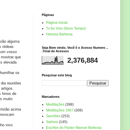
Páginas
Página inicial
Tv Ao Vivo (Novo Tempo)
Heloisa Barbosa
asião alguma
s rédeas
Seja Bem vindo. Você é o Acesso Numero ..
.Total de Acessos
 com vosso
e mostrar que
2,376,884
is elevada
 humilhar os
Pesquisar este blog
dia reuniões
artigos.
s hinos de
Marcadores
is muito
Meditações
(398)
ristão acima
Meditações 1967
(308)
provocam
Sermões
(253)
Salmos
(145)
ho vivo.
Escritos do Pastor Manoel Barbosa