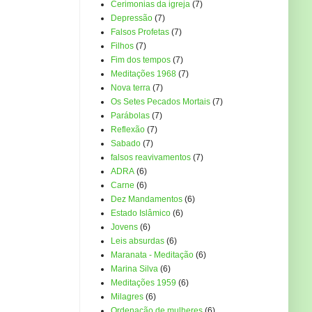
Cerimonias da igreja
(7)
Depressão
(7)
Falsos Profetas
(7)
Filhos
(7)
Fim dos tempos
(7)
Meditações 1968
(7)
Nova terra
(7)
Os Setes Pecados Mortais
(7)
Parábolas
(7)
Reflexão
(7)
Sabado
(7)
falsos reavivamentos
(7)
ADRA
(6)
Carne
(6)
Dez Mandamentos
(6)
Estado Islâmico
(6)
Jovens
(6)
Leis absurdas
(6)
Maranata - Meditação
(6)
Marina Silva
(6)
Meditações 1959
(6)
Milagres
(6)
Ordenação de mulheres
(6)