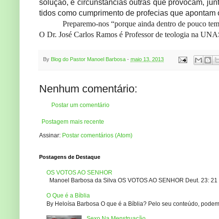
solução, e circunstâncias outras que provocam, jun
tidos como cumprimento de profecias que apontam o
Preparemo-nos “porque ainda dentro de pouco temp
O Dr. José Carlos Ramos é Professor de teologia na U
By
Blog do Pastor Manoel Barbosa
-
maio 13, 2013
Nenhum comentário:
Postar um comentário
Postagem mais recente
Assinar:
Postar comentários (Atom)
Postagens de Destaque
OS VOTOS AO SENHOR
Manoel Barbosa da Silva OS VOTOS AO SENHOR Deut. 23: 21 – 2
O Que é a Bíblia
By Heloísa Barbosa O que é a Bíblia? Pelo seu conteúdo, podemo
Sexo Na Menstruação