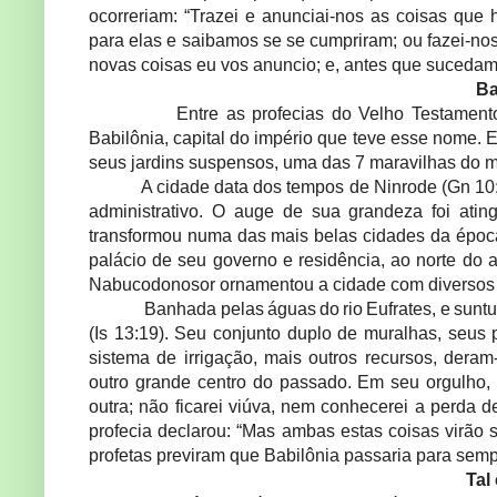
ocorreriam: “Trazei e anunciai-nos as coisas que 
para elas e saibamos se se cumpriram; ou fazei-nos 
novas coisas eu vos anuncio; e, antes que sucedam, e
Ba
Entre as profecias do Velho Testamen
Babilônia, capital do império que teve esse nome.
seus jardins suspensos, uma das 7 maravilhas do m
A cidade data dos tempos de Ninrode (Gn 10:
administrativo. O auge de sua grandeza foi ati
transformou numa das mais belas cidades da época,
palácio de seu governo e residência, ao norte do a
Nabucodonosor ornamentou a cidade com diversos pó
Banhada
pelas
águas
do
rio
Eufrates,
e
sunt
(Is 13:19). Seu conjunto duplo de muralhas, seus p
sistema de irrigação, mais outros recursos, der
outro grande centro do passado. Em seu orgulho,
outra; não ficarei viúva, nem conhecerei a perda de
profecia declarou: “Mas ambas estas coisas virão 
profetas previram que Babilônia passaria para semp
Tal