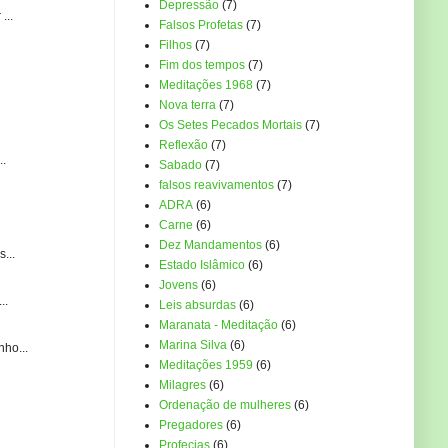
Depressão
(7)
...
Falsos Profetas
(7)
Filhos
(7)
Fim dos tempos
(7)
Meditações 1968
(7)
Nova terra
(7)
Os Setes Pecados Mortais
(7)
Reflexão
(7)
..
Sabado
(7)
falsos reavivamentos
(7)
ADRA
(6)
Carne
(6)
Dez Mandamentos
(6)
...
Estado Islâmico
(6)
Jovens
(6)
..
Leis absurdas
(6)
Maranata - Meditação
(6)
Marina Silva
(6)
ho...
Meditações 1959
(6)
Milagres
(6)
Ordenação de mulheres
(6)
Pregadores
(6)
Profecias
(6)