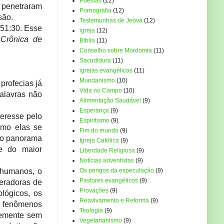
Poesias
(12)
 penetraram
Pornografia
(12)
são.
Testemunhas de Jeová
(12)
 51:30. Esse
igreja
(12)
Crônica de
Biblia
(11)
Conselho sobre Mordomia
(11)
Sacudidura
(11)
igrejas evangélicas
(11)
Mundanismo
(10)
profecias já
Vida no Campo
(10)
palavras não
Alimentação Saudável
(9)
Esperança
(9)
teresse pelo
Espiritismo
(9)
omo elas se
Fim do mundo
(9)
exo panorama
Igreja Católica
(9)
de do maior
Liberdade Religiosa
(9)
Notícias adventistas
(9)
s humanos, o
Os perigos da especulação
(9)
Pastores evangélicos
(9)
geradoras de
Provações
(9)
lógicos, os
Reavivamento e Reforma
(9)
e fenômenos
Teologia
(9)
ntemente sem
Vegetarianismo
(9)