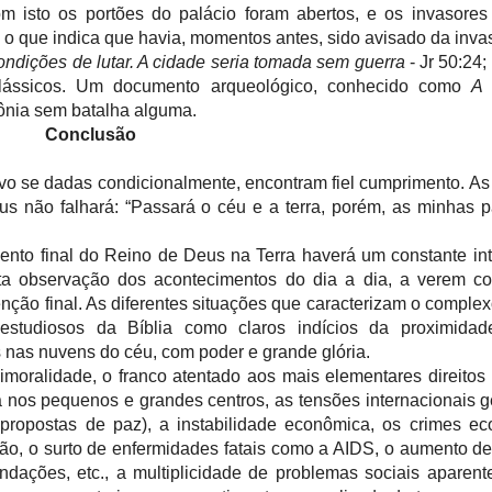
 isto os portões do palácio foram abertos, e os invasores
o que indica que havia, momentos antes, sido avisado da inva
ndições de lutar. A cidade seria tomada sem guerra
- Jr 50:24;
 clássicos. Um documento arqueológico, conhecido como
A 
lônia sem batalha alguma.
Conclusão
lvo se dadas condicionalmente, encontram fiel cumprimento. As 
us não falhará: “Passará o céu e a terra, porém, as minhas 
nto final do Reino de Deus na Terra haverá um constante in
a observação dos acontecimentos do dia a dia, a verem c
ção final. As diferentes situações que caracterizam o compl
estudiosos da Bíblia como claros indícios da proximida
 nas nuvens do céu, com poder e grande glória.
imoralidade, o franco atentado aos mais elementares direito
 nos pequenos e grandes centros, as tensões internacionais 
ropostas de paz), a instabilidade econômica, os crimes eco
ão, o surto de enfermidades fatais como a AIDS, o aumento d
undações, etc., a multiplicidade de problemas sociais apare