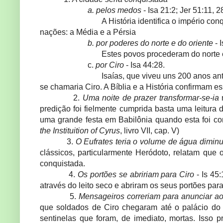
a. pelos medos
- Isa 21:2; Jer 51:11, 2
A História identifica o império co
nações: a Média e a Pérsia
b. por poderes do norte e do oriente
- 
Estes povos procederam do norte 
c.
por Ciro
- Isa 44:28.
Isaías, que viveu uns 200 a
se chamaria Ciro. A Bíblia e a História confirmam 
2.
Uma noite de prazer transformar-se-ia
predição foi fielmente cumprida basta uma leitura
uma grande festa em Babilônia quando esta foi conq
the Instituition of Cyrus
, livro VII, cap. V)
3.
O Eufrates teria o volume de água diminu
clássicos, particularmente Heródoto, relatam que 
conquistada.
4.
Os portões se abririam para Ciro
- Is 45
através do leito seco e abriram os seus portões para
5.
Mensageiros correriam para anunciar ao 
que soldados de Ciro chegaram até o palácio do 
sentinelas que foram, de imediato, mortas. Isso p