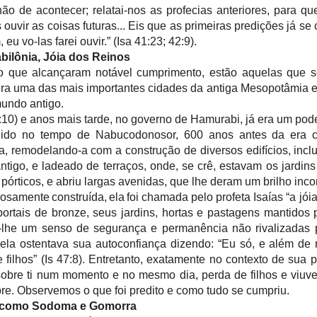
hão de acontecer; relatai-nos as profecias anteriores, para q
ouvir as coisas futuras... Eis que as primeiras predições já se
u vo-las farei ouvir.” (Isa 41:23; 42:9).
bilônia, Jóia dos Reinos
to que alcançaram notável cumprimento, estão aquelas que s
 Era uma das mais importantes cidades da antiga Mesopotâmia 
undo antigo.
10) e anos mais tarde, no governo de Hamurabi, já era um pod
ngido no tempo de Nabucodonosor, 600 anos antes da era cr
 remodelando-a com a construção de diversos edifícios, incl
ntigo, e ladeado de terraços, onde, se crê, estavam os jardin
rticos, e abriu largas avenidas, que lhe deram um brilho inc
uosamente
construída,
ela
foi
chamada pelo profeta Isaías “a jóia
ortais de bronze, seus jardins, hortas e pastagens mantidos p
am-lhe um senso de segurança e permanência não rivalizadas
 ela ostentava sua autoconfiança dizendo: “Eu só, e além de
 filhos” (Is 47:8). Entretanto, exatamente no contexto de sua 
sobre ti num momento e no mesmo dia, perda de filhos e viuvez
re. Observemos o que foi predito e como tudo se cumpriu.
 como Sodoma e Gomorra