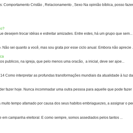
: Comportamento Cristão , Relacionamento , Sexo Na opinião bíblica, posso fazer 
eo?
 desejem trocar idéias e estreitar amizades. Entre estes, há um grupo que sem...
 sei quanto a você, mas sou grata por esse ciclo anual. Embora não aprecie .
ica
s publicos, na igreja, que pelo menos uma oracão, a inicial, deve ser ajoe...
 Como interpretar as profundas transformações mundiais da atualidade à luz das
er fazer hoje. Nunca incommadar uma outra pessoa para aquelle que pode fazer .
uito tempo afamado por causa dos seus habitos embriaguezes, a assignar o pen
e em campanha eleitoral. E como sempre, somos assediados pelos tantos ...