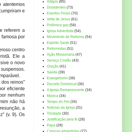
Artigos
(85)
ue atentemos
Dissidentes
(73)
 cumpriram e
Eventos Finais
(70)
Volta de Jesus
(61)
Polêmica gay
(58)
e referem a
Igreja Adventista
(54)
e famosa por
Movimento de Reforma
(54)
Espirito Santo
(51)
Reformistas
(51)
eroso centro
Ação Missionária
(47)
istã. Ele a
Serviço Cristão
(43)
usive o novo
Oração
(41)
s suspensos.
Saúde
(39)
omparável.
Evangelismo
(38)
 dos reinos”
Decreto Dominical
(36)
or eficiente
A Igreja Remanescente
(34)
 por nenhum
Música
(34)
 mim não há
Tempo do Fim
(34)
presunção, a
Noticias da Igreja
(31)
Trindade
(30)
” (v. 9). Os
Justificação pela fé
(28)
Papa
(28)
Crenças adventistas
(27)