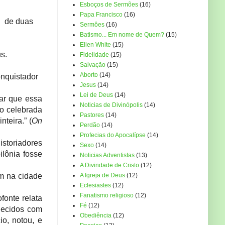
Esboços de Sermões
(16)
Papa Francisco
(16)
de duas
Sermôes
(16)
Batismo... Em nome de Quem?
(15)
Ellen White
(15)
s.
Fidelidade
(15)
Salvação
(15)
Aborto
(14)
quistador
Jesus
(14)
Lei de Deus
(14)
tar que essa
Noticias de Divinópolis
(14)
do celebrada
Pastores
(14)
teira.” (
On
Perdão
(14)
Profecias do Apocalípse
(14)
historiadores
Sexo
(14)
ilônia fosse
Noticias Adventistas
(13)
A Divindade de Cristo
(12)
am na cidade
A Igreja de Deus
(12)
Eclesiastes
(12)
Fanatismo religioso
(12)
fonte relata
Fé
(12)
necidos com
Obediência
(12)
io, notou, e