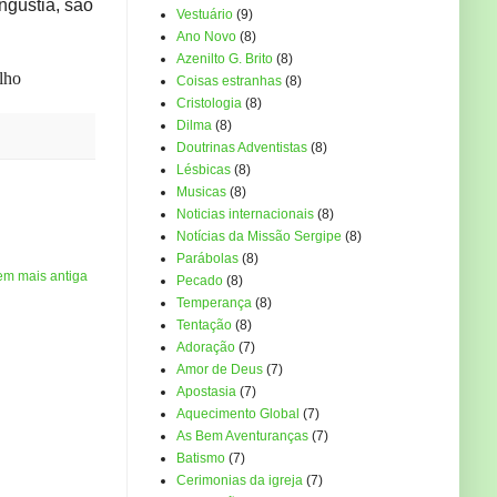
ngústia, são
Vestuário
(9)
Ano Novo
(8)
Azenilto G. Brito
(8)
lho
Coisas estranhas
(8)
Cristologia
(8)
Dilma
(8)
Doutrinas Adventistas
(8)
Lésbicas
(8)
Musicas
(8)
Noticias internacionais
(8)
Notícias da Missão Sergipe
(8)
Parábolas
(8)
em mais antiga
Pecado
(8)
Temperança
(8)
Tentação
(8)
Adoração
(7)
Amor de Deus
(7)
Apostasia
(7)
Aquecimento Global
(7)
As Bem Aventuranças
(7)
Batismo
(7)
Cerimonias da igreja
(7)