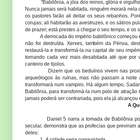
“Babilônia, a jóia dos reinos, glória e org
Nunca jamais será habitada, ninguém morará nela d
os pastores farão ali deitar os seus rebanhos. Po
corujas; ali habitarão as avestruzes, e os sátiros p
de prazer; está prestes a chegar o seu tempo, e os s
A derrocada do império babilônico começou 
não foi destruída. Xerxes, também da Pérsia
, des
restaurá-la e transformá-la na capital de seu impéri
tornando cada vez mais desabitada até que por 
canteiro de tijolos.
Dizem que os beduínos vivem nas pro
arqueólogos às ruínas, mas não passam a noite a
transformará num vampiro. Há algum tempo, Sadan
Babilônia, para transformá-la num polo de atração tu
jamais poderá ser contrariada, pois ela já alcançou
A Qu
Daniel 5 narra a tomada de Babilônia por
secular, demonstra que as profecias que previram 
deles:
1.
A cidade seria conquistada