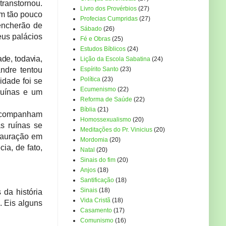
transtornou.
Livro dos Provérbios
(27)
em tão pouco
Profecias Cumpridas
(27)
 encherão de
Sábado
(26)
seus palácios
Fé e Obras
(25)
Estudos Bíblicos
(24)
ade, todavia,
Lição da Escola Sabatina
(24)
ndre tentou
Espírito Santo
(23)
Política
(23)
idade foi se
Ecumenismo
(22)
ruínas e um
Reforma de Saúde
(22)
Bíblia
(21)
 Acompanham
Homossexualismo
(20)
s ruínas se
Meditações do Pr. Vinicius
(20)
tauração em
Mordomia
(20)
ia, de fato,
Natal
(20)
Sinais do fim
(20)
Anjos
(18)
Santificação
(18)
Sinais
(18)
 da história
Vida Cristã
(18)
. Eis alguns
Casamento
(17)
Comunismo
(16)