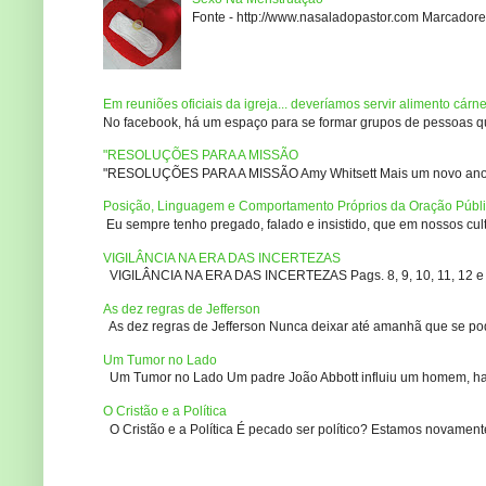
Fonte - http://www.nasaladopastor.com Marcadores
Em reuniões oficiais da igreja... deveríamos servir alimento cárn
No facebook, há um espaço para se formar grupos de pessoas que
"RESOLUÇÕES PARA A MISSÃO
"RESOLUÇÕES PARA A MISSÃO Amy Whitsett Mais um novo ano. Não
Posição, Linguagem e Comportamento Próprios da Oração Públ
Eu sempre tenho pregado, falado e insistido, que em nossos culto
VIGILÂNCIA NA ERA DAS INCERTEZAS
VIGILÂNCIA NA ERA DAS INCERTEZAS Pags. 8, 9, 10, 11, 12 e 14
As dez regras de Jefferson
As dez regras de Jefferson Nunca deixar até amanhã que se pod
Um Tumor no Lado
Um Tumor no Lado Um padre João Abbott influiu um homem, ha m
O Cristão e a Política
O Cristão e a Política É pecado ser político? Estamos novament