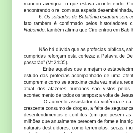
mandou averiguar o que estava acontecendo. Com
encontrando o rei com sua espada desembainhada, 
6.
Os soldados de Babilônia estariam sem co
fato também é confirmado pelos historiadores
Nabonido
, também afirma que Ciro entrou em Babi
Não há dúvida que as profecias bíblicas, sa
cumpridas reforçam esta certeza; a Palavra de De
passarão” (Mt 24:35).
Entre aqueles que almejam o estabelecime
estudo das profecias acompanhado de uma atent
cumprem e como se aproxima cada vez mais a reden
atual dos afazeres humanos são vistos pelos 
acontecimento de todos os tempos: a volta de Jesus
O aumento assustador da violência e da 
crescente consumo de drogas, a falta de segurança
desentendimentos e conflitos (em que pesem as p
milhões que anualmente perecem de fome e inaniç
naturais destruidores, como terremotos, secas, in