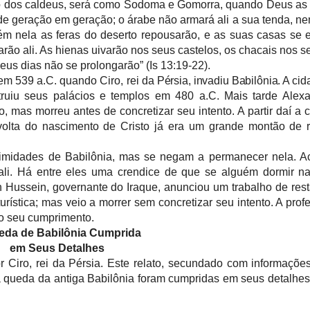
ulho dos caldeus, será como Sodoma e Gomorra, quando Deus as 
e geração em geração; o árabe não armará ali a sua tenda, n
rém nela as feras do deserto repousarão, e as suas casas se
ularão ali. As hienas uivarão nos seus castelos, os chacais nos 
eus dias não se prolongarão” (Is 13:19-22).
em 539 a.C. quando Ciro, rei da
Pérsia, invadiu Babilônia. A cid
truiu seus palácios e templos em 480 a.C. Mais tarde Alexa
o, mas morreu antes de concretizar seu intento. A partir daí a c
volta do nascimento de Cristo já era um grande montão de 
ximidades de Babilônia, mas se negam a permanecer nela.
li. Há entre eles uma crendice de que se alguém dormir na
 Hussein, governante do Iraque, anunciou um trabalho de res
rística; mas veio a morrer sem concretizar seu intento. A profec
 o seu cumprimento.
eda de Babilônia Cumprida
em Seus Detalhes
 Ciro, rei da Pérsia. Este relato, secundado com informações
a queda da antiga Babilônia foram cumpridas em seus detalhes