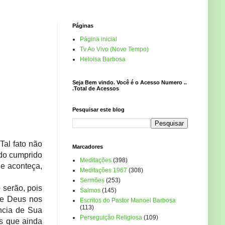
Páginas
Página inicial
Tv Ao Vivo (Novo Tempo)
Heloisa Barbosa
Seja Bem vindo. Você é o Acesso Numero ..
.Total de Acessos
Pesquisar este blog
Tal fato não
Marcadores
ndo cumprido
Meditações
(398)
ue aconteça,
Meditações 1967
(308)
Sermões
(253)
 serão, pois
Salmos
(145)
de Deus nos
Escritos do Pastor Manoel Barbosa
(113)
ncia de Sua
Perseguição Religiosa
(109)
s que ainda