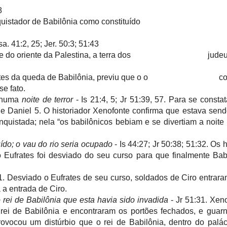
8
nquistador de Babilônia como constituído
Isa. 41:2, 25; Jer. 50:3; 51:43
e do oriente da Palestina, a terra dos
judeu
nos antes da queda de Babilônia, previu que o o con
esse fato.
numa
noite de terror
- Is 21:4, 5; Jr
51:39, 57. Para se consta
 de Daniel 5. O historiador Xenofonte confirma que estava sen
uistada; nela “os babilônicos bebiam e se divertiam a noite in
ído; o vau do rio seria ocupado
- Is 44:27; Jr 50:38; 51:32. Os 
o Eufrates foi desviado do seu curso para que finalmente Bab
:1. Desviado o Eufrates de seu curso, soldados de Ciro entrar
 a entrada de Ciro.
rei de Babilônia que esta havia sido invadida
- Jr 51:31. Xeno
rei de Babilônia e encontraram os portões fechados, e guar
rovocou um distúrbio que o rei de Babilônia, dentro do palác