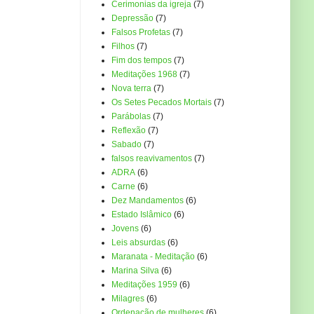
Cerimonias da igreja
(7)
Depressão
(7)
Falsos Profetas
(7)
Filhos
(7)
Fim dos tempos
(7)
Meditações 1968
(7)
Nova terra
(7)
Os Setes Pecados Mortais
(7)
Parábolas
(7)
Reflexão
(7)
Sabado
(7)
falsos reavivamentos
(7)
ADRA
(6)
Carne
(6)
Dez Mandamentos
(6)
Estado Islâmico
(6)
Jovens
(6)
Leis absurdas
(6)
Maranata - Meditação
(6)
Marina Silva
(6)
Meditações 1959
(6)
Milagres
(6)
Ordenação de mulheres
(6)