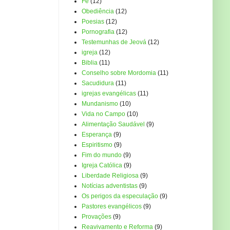
Fé
(12)
Obediência
(12)
Poesias
(12)
Pornografia
(12)
Testemunhas de Jeová
(12)
igreja
(12)
Biblia
(11)
Conselho sobre Mordomia
(11)
Sacudidura
(11)
igrejas evangélicas
(11)
Mundanismo
(10)
Vida no Campo
(10)
Alimentação Saudável
(9)
Esperança
(9)
Espiritismo
(9)
Fim do mundo
(9)
Igreja Católica
(9)
Liberdade Religiosa
(9)
Notícias adventistas
(9)
Os perigos da especulação
(9)
Pastores evangélicos
(9)
Provações
(9)
Reavivamento e Reforma
(9)