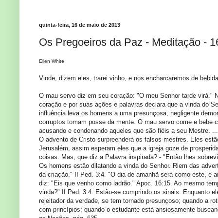
quinta-feira, 16 de maio de 2013
Os Pregoeiros da Paz - Meditação - 1
Ellen White
Vinde, dizem eles, trarei vinho, e nos encharcaremos de bebid
O mau servo diz em seu coração: "O meu Senhor tarde virá." N
coração e por suas ações e palavras declara que a vinda do S
influência leva os homens a uma presunçosa, negligente demo
corruptos tomam posse da mente. O mau servo come e bebe c
acusando e condenando aqueles que são fiéis a seu Mestre. ...
O advento de Cristo surpreenderá os falsos mestres. Eles est
Jerusalém, assim esperam eles que a igreja goze de prosperida
coisas. Mas, que diz a Palavra inspirada? - "Então lhes sobrevir
Os homens estão dilatando a vinda do Senhor. Riem das advert
da criação." II Ped. 3:4. "O dia de amanhã será como este, e 
diz: "Eis que venho como ladrão." Apoc. 16:15. Ao mesmo te
vinda?" II Ped. 3:4. Estão-se cumprindo os sinais. Enquanto e
rejeitador da verdade, se tem tornado presunçoso; quando a ro
com princípios; quando o estudante está ansiosamente buscan