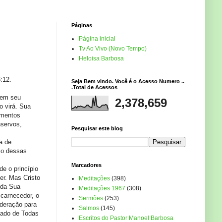
Páginas
Página inicial
Tv Ao Vivo (Novo Tempo)
Heloisa Barbosa
:12.
Seja Bem vindo. Você é o Acesso Numero ..
.Total de Acessos
 em seu
2,378,659
o virá. Sua
amentos
servos,
Pesquisar este blog
a de
co dessas
Marcadores
e o princípio
er. Mas Cristo
Meditações
(398)
 da Sua
Meditações 1967
(308)
scarnecedor, o
Sermões
(253)
ideração para
Salmos
(145)
jado de Todas
Escritos do Pastor Manoel Barbosa