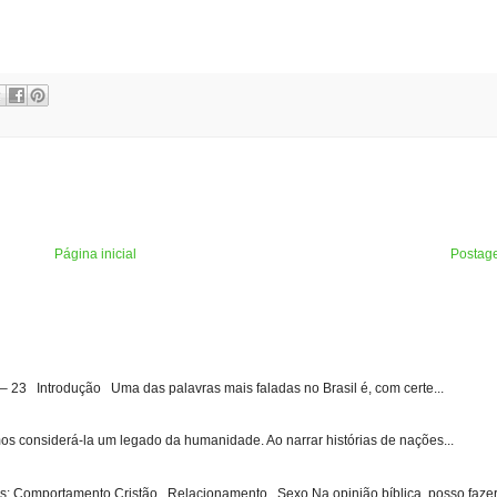
Página inicial
Postag
3 Introdução Uma das palavras mais faladas no Brasil é, com certe...
s considerá-la um legado da humanidade. Ao narrar histórias de nações...
: Comportamento Cristão , Relacionamento , Sexo Na opinião bíblica, posso fazer 