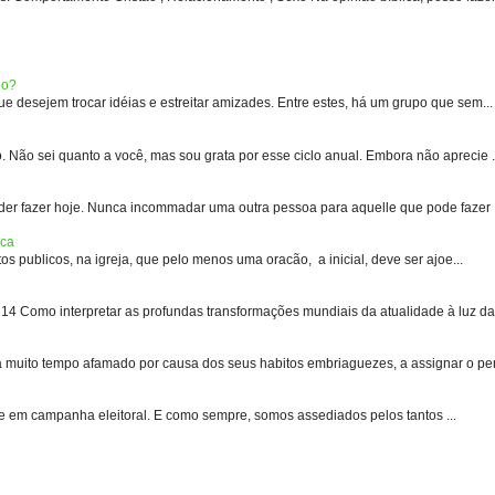
eo?
 desejem trocar idéias e estreitar amizades. Entre estes, há um grupo que sem...
 sei quanto a você, mas sou grata por esse ciclo anual. Embora não aprecie .
er fazer hoje. Nunca incommadar uma outra pessoa para aquelle que pode fazer .
ica
s publicos, na igreja, que pelo menos uma oracão, a inicial, deve ser ajoe...
 Como interpretar as profundas transformações mundiais da atualidade à luz das
uito tempo afamado por causa dos seus habitos embriaguezes, a assignar o pen
e em campanha eleitoral. E como sempre, somos assediados pelos tantos ...