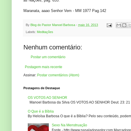
as Nações, pág. 635.
Maranata, aaao Senhor Vem - MM 1977 Pag.142
By
Blog do Pastor Manoel Barbosa
-
maio 16, 2013
Labels:
Meditações
Nenhum comentário:
Postar um comentário
Postagem mais recente
Assinar:
Postar comentários (Atom)
Postagens de Destaque
OS VOTOS AO SENHOR
Manoel Barbosa da Silva OS VOTOS AO SENHOR Deut. 23: 21 – 2
O Que é a Bíblia
By Heloísa Barbosa O que é a Bíblia? Pelo seu conteúdo, podemo
Sexo Na Menstruação
Fonte - http://www.nasaladopastor.com Marcadores