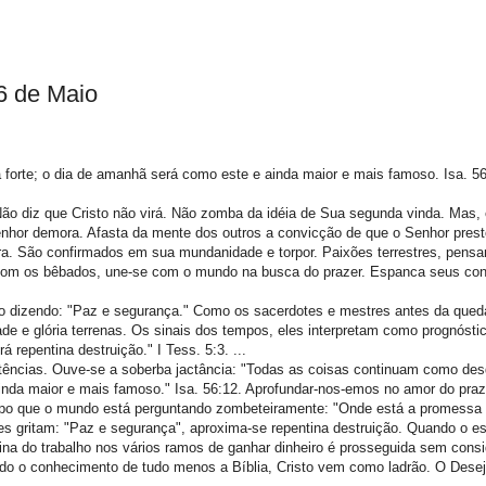
6 de Maio
a forte; o dia de amanhã será como este e ainda maior e mais famoso. Isa. 56
ão diz que Cristo não virá. Não zomba da idéia de Sua segunda vinda. Mas,
enhor demora. Afasta da mente dos outros a convicção de que o Senhor prest
ra. São confirmados em sua mundanidade e torpor. Paixões terrestres, pens
om os bêbados, une-se com o mundo na busca do prazer. Espanca seus con
ão dizendo: "Paz e segurança." Como os sacerdotes e mestres antes da qued
de e glória terrenas. Os sinais dos tempos, eles interpretam como prognósti
á repentina destruição." I Tess. 5:3. ...
ências. Ouve-se a soberba jactância: "Todas as coisas continuam como desd
ainda maior e mais famoso." Isa. 56:12. Aprofundar-nos-emos no amor do praz
mpo que o mundo está perguntando zombeteiramente: "Onde está a promessa
les gritam: "Paz e segurança", aproxima-se repentina destruição. Quando o e
tina do trabalho nos vários ramos de ganhar dinheiro é prosseguida sem cons
do o conhecimento de tudo menos a Bíblia, Cristo vem como ladrão. O Dese