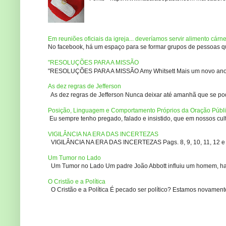
Em reuniões oficiais da igreja... deveríamos servir alimento cárn
No facebook, há um espaço para se formar grupos de pessoas que
"RESOLUÇÕES PARA A MISSÃO
"RESOLUÇÕES PARA A MISSÃO Amy Whitsett Mais um novo ano. Não
As dez regras de Jefferson
As dez regras de Jefferson Nunca deixar até amanhã que se pod
Posição, Linguagem e Comportamento Próprios da Oração Públ
Eu sempre tenho pregado, falado e insistido, que em nossos culto
VIGILÂNCIA NA ERA DAS INCERTEZAS
VIGILÂNCIA NA ERA DAS INCERTEZAS Pags. 8, 9, 10, 11, 12 e 14
Um Tumor no Lado
Um Tumor no Lado Um padre João Abbott influiu um homem, ha m
O Cristão e a Política
O Cristão e a Política É pecado ser político? Estamos novament