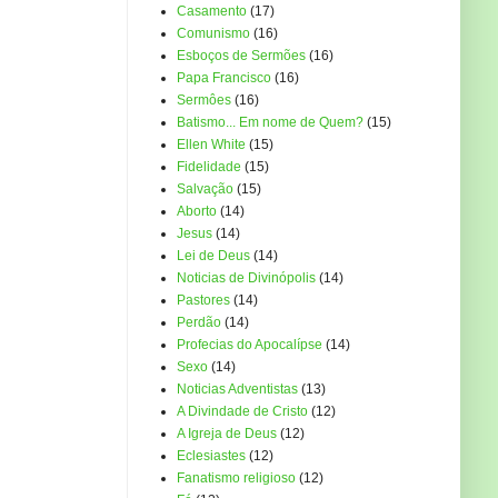
Casamento
(17)
Comunismo
(16)
Esboços de Sermões
(16)
Papa Francisco
(16)
Sermôes
(16)
Batismo... Em nome de Quem?
(15)
Ellen White
(15)
Fidelidade
(15)
Salvação
(15)
Aborto
(14)
Jesus
(14)
Lei de Deus
(14)
Noticias de Divinópolis
(14)
Pastores
(14)
Perdão
(14)
Profecias do Apocalípse
(14)
Sexo
(14)
Noticias Adventistas
(13)
A Divindade de Cristo
(12)
A Igreja de Deus
(12)
Eclesiastes
(12)
Fanatismo religioso
(12)