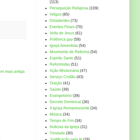
(113)
Perseguição Religiosa
(109)
Artigos
(85)
Dissidentes
(73)
Eventos Finais
(70)
Volta de Jesus
(61)
Polêmica gay
(58)
Igreja Adventista
(54)
Movimento de Reforma
(54)
Espirito Santo
(51)
Reformistas
(51)
Ação Missionária
(47)
em mais antiga
Serviço Cristão
(43)
Oração
(41)
Saúde
(39)
Evangelismo
(38)
Decreto Dominical
(36)
A Igreja Remanescente
(34)
Música
(34)
Tempo do Fim
(34)
Noticias da Igreja
(31)
Trindade
(30)
...
Justificação pela fé
(28)