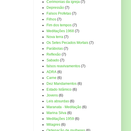
Cerimonias da igreja
(7)
Depressão
(7)
Falsos Profetas
(7)
Filhos
(7)
Fim dos tempos
(7)
Meditações 1968
(7)
Nova terra
(7)
Os Setes Pecados Mortais
(7)
Parábolas
(7)
Reflexão
(7)
Sabado
(7)
falsos reavivamentos
(7)
ADRA
(6)
Carne
(6)
Dez Mandamentos
(6)
Estado Islâmico
(6)
Jovens
(6)
Leis absurdas
(6)
Maranata - Meditação
(6)
Marina Silva
(6)
Meditações 1959
(6)
Milagres
(6)
Ordenação de mulheres
(6)