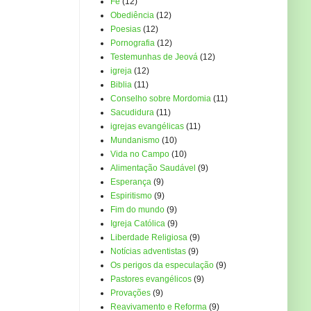
Fé
(12)
Obediência
(12)
Poesias
(12)
Pornografia
(12)
Testemunhas de Jeová
(12)
igreja
(12)
Biblia
(11)
Conselho sobre Mordomia
(11)
Sacudidura
(11)
igrejas evangélicas
(11)
Mundanismo
(10)
Vida no Campo
(10)
Alimentação Saudável
(9)
Esperança
(9)
Espiritismo
(9)
Fim do mundo
(9)
Igreja Católica
(9)
Liberdade Religiosa
(9)
Notícias adventistas
(9)
Os perigos da especulação
(9)
Pastores evangélicos
(9)
Provações
(9)
Reavivamento e Reforma
(9)