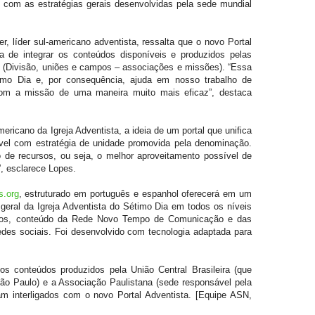
o com as estratégias gerais desenvolvidas pela sede mundial
r, líder sul-americano adventista, ressalta que o novo Portal
a de integrar os conteúdos disponíveis e produzidos pelas
is (Divisão, uniões e campos – associações e missões). “Essa
timo Dia e, por consequência, ajuda em nosso trabalho de
om a missão de uma maneira muito mais eficaz”, destaca
mericano da Igreja Adventista, a ideia de um portal que unifica
vel com estratégia de unidade promovida pela denominação.
o de recursos, ou seja, o melhor aproveitamento possível de
”, esclarece Lopes.
s.org
, estruturado em português e espanhol oferecerá em um
geral da Igreja Adventista do Sétimo Dia em todos os níveis
vídeos, conteúdo da Rede Novo Tempo de Comunicação e das
redes sociais. Foi desenvolvido com tecnologia adaptada para
os conteúdos produzidos pela União Central Brasileira (que
São Paulo) e a Associação Paulistana (sede responsável pela
ram interligados com o novo Portal Adventista. [Equipe ASN,