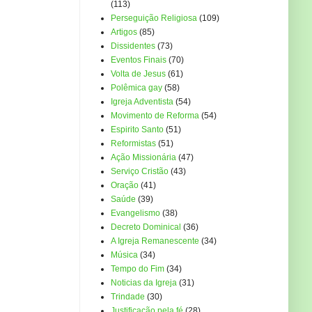
(113)
Perseguição Religiosa
(109)
Artigos
(85)
Dissidentes
(73)
Eventos Finais
(70)
Volta de Jesus
(61)
Polêmica gay
(58)
Igreja Adventista
(54)
Movimento de Reforma
(54)
Espirito Santo
(51)
Reformistas
(51)
Ação Missionária
(47)
Serviço Cristão
(43)
Oração
(41)
Saúde
(39)
Evangelismo
(38)
Decreto Dominical
(36)
A Igreja Remanescente
(34)
Música
(34)
Tempo do Fim
(34)
Noticias da Igreja
(31)
Trindade
(30)
Justificação pela fé
(28)