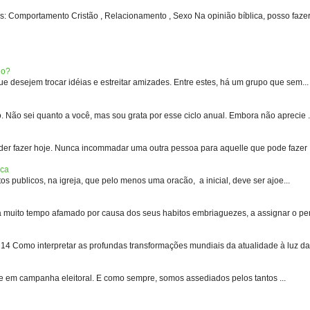
: Comportamento Cristão , Relacionamento , Sexo Na opinião bíblica, posso fazer 
eo?
 desejem trocar idéias e estreitar amizades. Entre estes, há um grupo que sem...
 sei quanto a você, mas sou grata por esse ciclo anual. Embora não aprecie .
er fazer hoje. Nunca incommadar uma outra pessoa para aquelle que pode fazer .
ica
s publicos, na igreja, que pelo menos uma oracão, a inicial, deve ser ajoe...
uito tempo afamado por causa dos seus habitos embriaguezes, a assignar o pen
 Como interpretar as profundas transformações mundiais da atualidade à luz das
e em campanha eleitoral. E como sempre, somos assediados pelos tantos ...