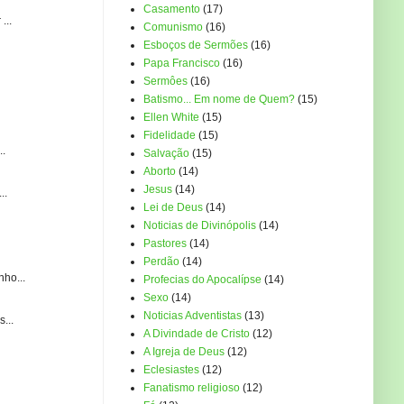
Casamento
(17)
...
Comunismo
(16)
Esboços de Sermões
(16)
Papa Francisco
(16)
Sermôes
(16)
Batismo... Em nome de Quem?
(15)
Ellen White
(15)
Fidelidade
(15)
..
Salvação
(15)
Aborto
(14)
Jesus
(14)
..
Lei de Deus
(14)
Noticias de Divinópolis
(14)
Pastores
(14)
Perdão
(14)
ho...
Profecias do Apocalípse
(14)
Sexo
(14)
Noticias Adventistas
(13)
...
A Divindade de Cristo
(12)
A Igreja de Deus
(12)
Eclesiastes
(12)
Fanatismo religioso
(12)