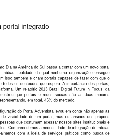
 portal integrado
étimo Dia na América do Sul passa a contar com um novo portal
de mídias, realidade da qual nenhuma organização consegue
am isso também e criam portais capazes de fazer com que o
e todos os conteúdos que espera. A importância dos portais,
aforma. Um relatório 2013 Brazil Digital Future in Focus, da
 mostrou que portais e redes sociais são as duas maiores
 representando, em total, 45% do mercado.
nfiguração do Portal Adventista levou em conta não apenas as
de visibilidade de um portal, mas os anseios dos próprios
 pessoas que costumam acessar nossos sites institucionais e
eles. Compreendemos a necessidade de integração de mídias
abalhamos com a ideia de serviços práticos como busca de