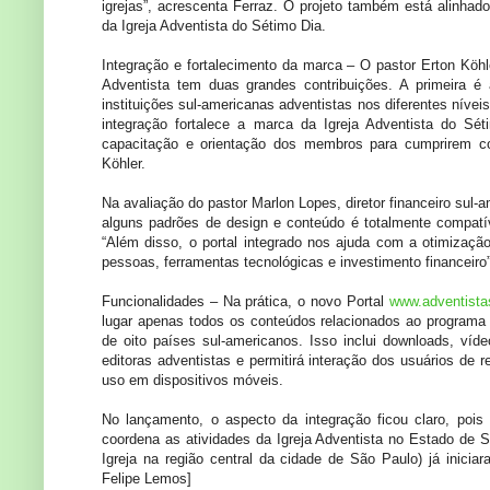
igrejas”, acrescenta Ferraz. O projeto também está alinhad
da Igreja Adventista do Sétimo Dia.
Integração e fortalecimento da marca – O pastor Erton Köhle
Adventista tem duas grandes contribuições. A primeira é 
instituições sul-americanas adventistas nos diferentes níve
integração fortalece a marca da Igreja Adventista do Sé
capacitação e orientação dos membros para cumprirem c
Köhler.
Na avaliação do pastor Marlon Lopes, diretor financeiro sul-a
alguns padrões de design e conteúdo é totalmente compatí
“Além disso, o portal integrado nos ajuda com a otimizaçã
pessoas, ferramentas tecnológicas e investimento financeiro
Funcionalidades – Na prática, o novo Portal
www.adventista
lugar apenas todos os conteúdos relacionados ao programa 
de oito países sul-americanos. Isso inclui downloads, 
editoras adventistas e permitirá interação dos usuários de 
uso em dispositivos móveis.
No lançamento, o aspecto da integração ficou claro, pois 
coordena as atividades da Igreja Adventista no Estado de 
Igreja na região central da cidade de São Paulo) já inicia
Felipe Lemos]