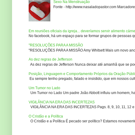
Sexo Na Menstruação
Fonte - http://www.nasaladopastor.com Marcadores
Em reuniões oficiais da igreja... deveríamos servir alimento cárn
No facebook, há um espaço para se formar grupos de pessoas que
"RESOLUÇÕES PARA A MISSÃO
"RESOLUÇÕES PARA A MISSÃO Amy Whitsett Mais um novo ano. Não
As dez regras de Jefferson
As dez regras de Jefferson Nunca deixar até amanhã que se pod
Posição, Linguagem e Comportamento Próprios da Oração Públ
Eu sempre tenho pregado, falado e insistido, que em nossos culto
Um Tumor no Lado
Um Tumor no Lado Um padre João Abbott influiu um homem, ha m
VIGILÂNCIA NA ERA DAS INCERTEZAS
VIGILÂNCIA NA ERA DAS INCERTEZAS Pags. 8, 9, 10, 11, 12 e 14
O Cristão e a Política
O Cristão e a Política É pecado ser político? Estamos novament