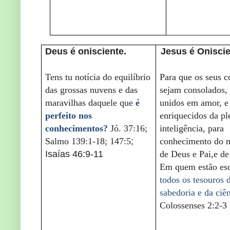
Deus é onisciente.
Jesus é Onisci
Tens tu notícia do equilíbrio
Para que os seus c
das grossas nuvens e das
sejam consolados, 
maravilhas daquele que
é
unidos em amor, e
perfeito nos
enriquecidos da pl
conhecimentos?
Jó. 37:16;
inteligência, para
Salmo 139:1-18; 147:5
;
conhecimento do m
Isaías 46:9-11
de Deus e Pai,e de
Em quem estão es
todos os tesouros 
sabedoria e da ciê
Colossenses 2:2-3