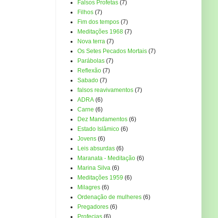
Falsos Profetas
(7)
Filhos
(7)
Fim dos tempos
(7)
Meditações 1968
(7)
Nova terra
(7)
Os Setes Pecados Mortais
(7)
Parábolas
(7)
Reflexão
(7)
Sabado
(7)
falsos reavivamentos
(7)
ADRA
(6)
Carne
(6)
Dez Mandamentos
(6)
Estado Islâmico
(6)
Jovens
(6)
Leis absurdas
(6)
Maranata - Meditação
(6)
Marina Silva
(6)
Meditações 1959
(6)
Milagres
(6)
Ordenação de mulheres
(6)
Pregadores
(6)
Profecias
(6)