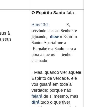
O Espírito Santo fala
.
Atos 13:2
E,
servindo eles ao Senhor, e
sus à
jejuando,
disse
o Espírito
s seus
Santo: Apartai-me a
Barnabé e a Saulo para a
obra a que os tenho
chamado
- Mas, quando vier aquele
Espírito de verdade, ele
vos guiará em toda a
verdade; porque não
falará
de si mesmo, mas
dirá
tudo o que tiver