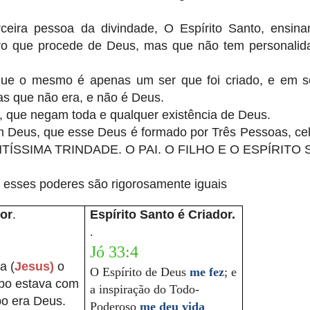
ceira pessoa da divindade, O Espírito Santo, ensin
ro que procede de Deus, mas que não tem personalid
que o mesmo é apenas um ser que foi criado, e em se
as que não era, e não é Deus.
, que negam toda e qualquer existência de Deus.
m Deus, que esse Deus é formado por Três Pessoas, cel
NTÍSSIMA TRINDADE. O PAI. O FILHO E O ESPÍRITO
 esses poderes são rigorosamente iguais
or
.
Espírito Santo é Criador.
.
Jó 33:4
a (
Jesus)
o
O Espírito de Deus
me fez
; e
rbo estava com
a inspiração do Todo-
bo era Deus.
Poderoso
me deu vida