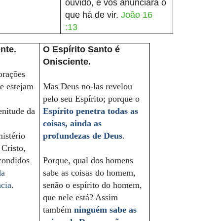
ouvido, e vos anunciará o
que há de vir.
João 16
:13
ente.
O Espírito Santo é
Onisciente.
orações
e estejam
Mas Deus no-las revelou
pelo seu Espírito; porque o
enitude da
Espírito penetra todas as
coisas, ainda as
istério
profundezas de Deus
.
 Cristo
,
condidos
Porque, qual dos homens
da
sabe as coisas do homem,
ncia
.
senão o espírito do homem,
que nele está? Assim
também
ninguém sabe as