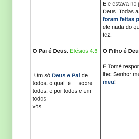
Ele estava no 
Deus. Todas a
foram feitas p
ele nada do que
fez.
O Pai é Deus
.
Efésios 4:6
O Filho é Deu
E Tomé respon
lhe: Senhor m
Um só
Deus e Pai
de
meu
!
todos, o qual é sobre
todos, e por todos e em
todos
vós.