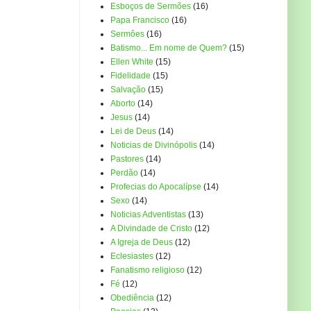
Esboços de Sermões
(16)
Papa Francisco
(16)
Sermôes
(16)
Batismo... Em nome de Quem?
(15)
Ellen White
(15)
Fidelidade
(15)
Salvação
(15)
Aborto
(14)
Jesus
(14)
Lei de Deus
(14)
Noticias de Divinópolis
(14)
Pastores
(14)
Perdão
(14)
Profecias do Apocalípse
(14)
Sexo
(14)
Noticias Adventistas
(13)
A Divindade de Cristo
(12)
A Igreja de Deus
(12)
Eclesiastes
(12)
Fanatismo religioso
(12)
Fé
(12)
Obediência
(12)