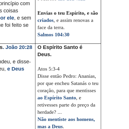
princípio com
s coisas
Envias o teu Espírito, e são
or ele
, e sem
criados
, e assim renovas a
 foi feito se
face da terra.
Salmos 104:30
s
. João 20:28
O Espírito Santo é
Deus.
deu, e disse-
eu,
e Deus
Atos 5:3-4
Disse então Pedro: Ananias,
por que encheu Satanás o teu
coração, para que mentisses
ao Espírito Santo
, e
retivesses parte do preço da
herdade? ...
Não mentiste aos homens,
mas a Deus
.