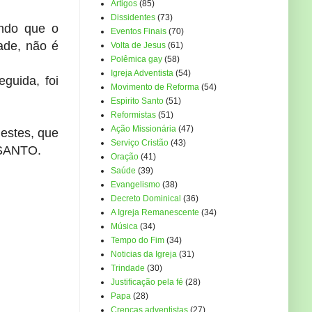
Artigos
(85)
Dissidentes
(73)
ando que o
Eventos Finais
(70)
ade, não é
Volta de Jesus
(61)
Polêmica gay
(58)
Igreja Adventista
(54)
guida, foi
Movimento de Reforma
(54)
Espirito Santo
(51)
Reformistas
(51)
Ação Missionária
(47)
estes, que
Serviço Cristão
(43)
 SANTO.
Oração
(41)
Saúde
(39)
Evangelismo
(38)
Decreto Dominical
(36)
A Igreja Remanescente
(34)
Música
(34)
Tempo do Fim
(34)
Noticias da Igreja
(31)
Trindade
(30)
Justificação pela fé
(28)
Papa
(28)
Crenças adventistas
(27)