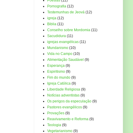
Poesias
(12)
Pornografia
(12)
Testemunhas de Jeová
(12)
igreja
(12)
Biblia
(11)
Conselho sobre Mordomia
(11)
Sacudidura
(11)
igrejas evangélicas
(11)
Mundanismo
(10)
Vida no Campo
(10)
Alimentação Saudável
(9)
Esperança
(9)
Espiritismo
(9)
Fim do mundo
(9)
Igreja Católica
(9)
Liberdade Religiosa
(9)
Notícias adventistas
(9)
Os perigos da especulação
(9)
Pastores evangélicos
(9)
Provações
(9)
Reavivamento e Reforma
(9)
Teologia
(9)
Vegetarianismo
(9)