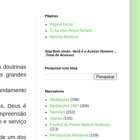
Páginas
Página inicial
Tv Ao Vivo (Novo Tempo)
Heloisa Barbosa
Seja Bem vindo. Você é o Acesso Numero ..
.Total de Acessos
 doutrinas
Pesquisar este blog
os grandes
 fundamento
Marcadores
Meditações
(398)
as. Deus é
Meditações 1967
(308)
Sermões
(253)
ompreensão
Salmos
(145)
 e serviço
Escritos do Pastor Manoel Barbosa
(113)
Perseguição Religiosa
(109)
 de um dos