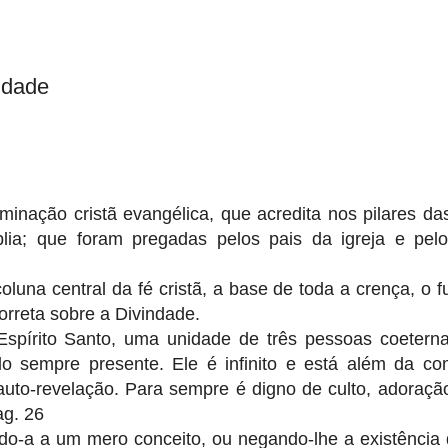
ndade
nação cristã evangélica, que acredita nos pilares das
blia; que foram pregadas pelos pais da igreja e pel
coluna central da fé cristã, a base de toda a crença, o
orreta sobre a Divindade.
Espírito Santo, uma unidade de três pessoas coetern
tudo sempre presente. Ele é infinito e está além da c
to-revelação. Para sempre é digno de culto, adoração
ag. 26
ndo-a a um mero conceito, ou negando-lhe a existência