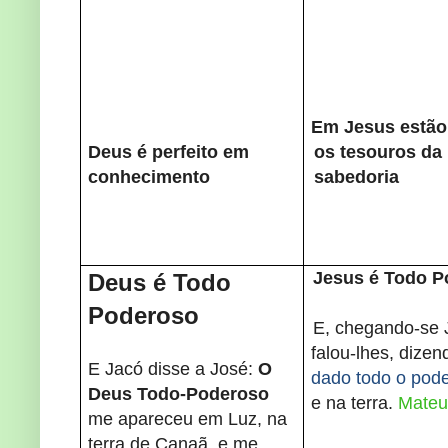
Em Jesus estão
Deus é perfeito em
os tesouros da
conhecimento
sabedoria
Jesus é Todo 
Deus é Todo
Poderoso
E, chegando-se 
falou-lhes, dize
E Jacó disse a José:
O
dado todo o pod
Deus Todo-Poderoso
e na terra.
Mateu
me apareceu em Luz, na
terra de Canaã, e me