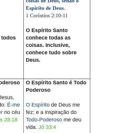
coisas de Deus, senão o
Espírito de Deus
.
1 Coríntios 2:10-11
O Espírito Santo
 todos
conhece todas as
coisas. Inclusive,
conhece tudo sobre
Deus.
Poderoso
O Espírito Santo é Todo
Poderoso
Jesus,
ndo:
É-me
O Espírito
de Deus me
er
no céu
fez; e a inspiração do
s 28:18
Todo-Poderoso
me deu
vida.
Jó 33:4